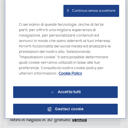
verifica
Ritiro in negozio in 30' gratuito:
X   Continua senza accettare
AGGIUNGI
Ci serviamo di queste tecnologie, anche di terze
parti, per offrirti una migliore esperienza di
navigazione, per personalizzare contenuti ed
annunci in modo che siano aderenti ai tuoi interessi,
fornirti funzionalità dei social media ed analizzare le
prestazioni del nostro sito. Selezionando
“Impostazioni cookie” ti sarà possibile determinare
quali cookie verranno utilizzati in base alle tue
preferenze. Consulta la nostra cookie policy per
ulteriori informazioni.
Cookie Policy
GIRADISCHI
LENCO - L-30-BLACK
Accetta tutti
€ 154,00
Gestisci cookie
disponibile
Acquisto online:
verifica
Ritiro in negozio in 30' gratuito: