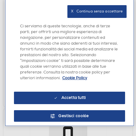
X   Continua senza accettare
Ci serviamo di queste tecnologie, anche di terze
parti, per offrirti una migliore esperienza di
navigazione, per personalizzare contenuti ed
annunci in modo che siano aderenti ai tuoi interessi,
SOUNDBAR E HOME THEATRE
fornirti funzionalità dei social media ed analizzare le
JBL - Home theatre CINEMA SB550-Nero
prestazioni del nostro sito. Selezionando
€ 202,00
“Impostazioni cookie” ti sarà possibile determinare
quali cookie verranno utilizzati in base alle tue
preferenze. Consulta la nostra cookie policy per
disponibile
Acquisto online:
ulteriori informazioni.
Cookie Policy
verifica
Ritiro in negozio in 30' gratuito:
AGGIUNGI
Accetta tutti
Gestisci cookie