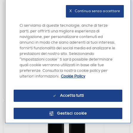
X   Continua senza accettare
Ci serviamo di queste tecnologie, anche di terze
parti, per offrirti una migliore esperienza di
navigazione, per personalizzare contenuti ed
SOUNDBAR E HOME THEATRE
annunci in modo che siano aderenti ai tuoi interessi,
fornirti funzionalità dei social media ed analizzare le
SONOS - Soundbar ARC ULTRA-White
prestazioni del nostro sito. Selezionando
DISPONIBILE SOLO IN NEGOZIO
“Impostazioni cookie” ti sarà possibile determinare
quali cookie verranno utilizzati in base alle tue
non disponibile
Acquisto online:
preferenze. Consulta la nostra cookie policy per
verifica
Ritiro in negozio in 30' gratuito:
ulteriori informazioni.
Cookie Policy
CERCA NEGOZIO
Accetta tutti
Gestisci cookie