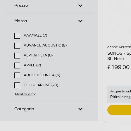
Prezzo
Marca
AAAMAZE (7)
Filtra per Marca: AAAMAZE
ADVANCE ACOUSTIC (2)
CASSE ACUSTI
Filtra per Marca: ADVANCE ACOUSTIC
SONOS - Sp
ALPHATHETA (8)
SL-Nero
Filtra per Marca: ALPHATHETA
APPLE (2)
€ 199,00
Filtra per Marca: APPLE
AUDIO TECHNICA (5)
Filtra per Marca: AUDIO TECHNICA
CELLULARLINE (70)
Filtra per Marca: CELLULARLINE
Acquisto onl
Mostra altro
Ritiro in neg
Categoria