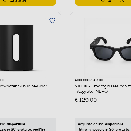
AGGIUNGI
AGGIUNGI
CHE
ACCESSORI AUDIO
bwoofer Sub Mini-Black
NILOX - Smartglasses con 
integrata-NERO
€ 129,00
disponibile
disponibile
ine:
Acquisto online:
verifica
ozio in 30' gratuito:
Ritiro in negozio in 30' gratuito: