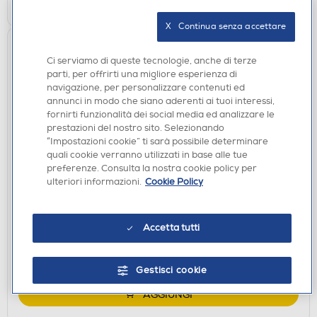
X   Continua senza accettare
Ci serviamo di queste tecnologie, anche di terze
parti, per offrirti una migliore esperienza di
navigazione, per personalizzare contenuti ed
annunci in modo che siano aderenti ai tuoi interessi,
fornirti funzionalità dei social media ed analizzare le
prestazioni del nostro sito. Selezionando
“Impostazioni cookie” ti sarà possibile determinare
quali cookie verranno utilizzati in base alle tue
SISTEMI HI-FI
preferenze. Consulta la nostra cookie policy per
SONY - Altoparlante Bluetooth SRSULT1000.CEL-
ulteriori informazioni.
Cookie Policy
nero
€ 889,00
Accetta tutti
disponibile
Acquisto online:
verifica
Ritiro in negozio in 30' gratuito:
Gestisci cookie
AGGIUNGI