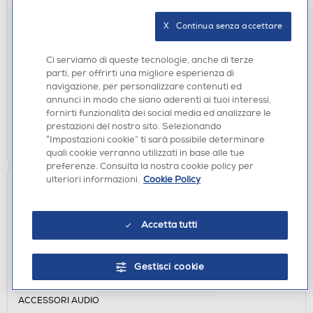
CASSE ACUSTICHE
X   Continua senza accettare
SONOS - Altoparlante wireless PLAY-Bianco
€ 349,00
Ci serviamo di queste tecnologie, anche di terze
parti, per offrirti una migliore esperienza di
navigazione, per personalizzare contenuti ed
disponibile
Acquisto online:
annunci in modo che siano aderenti ai tuoi interessi,
verifica
Ritiro in negozio in 30' gratuito:
fornirti funzionalità dei social media ed analizzare le
prestazioni del nostro sito. Selezionando
AGGIUNGI
“Impostazioni cookie” ti sarà possibile determinare
quali cookie verranno utilizzati in base alle tue
preferenze. Consulta la nostra cookie policy per
ulteriori informazioni.
Cookie Policy
Accetta tutti
Gestisci cookie
ACCESSORI AUDIO