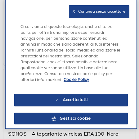
LG - Speaker wireless 2.1.1 canali SOUND SUITE
M7-Black
X   Continua senza accettare
€ 399,00
Ci serviamo di queste tecnologie, anche di terze
parti, per offrirti una migliore esperienza di
disponibile
Acquisto online:
navigazione, per personalizzare contenuti ed
verifica
Ritiro in negozio in 30' gratuito:
annunci in modo che siano aderenti ai tuoi interessi,
fornirti funzionalità dei social media ed analizzare le
AGGIUNGI
prestazioni del nostro sito. Selezionando
“Impostazioni cookie” ti sarà possibile determinare
quali cookie verranno utilizzati in base alle tue
preferenze. Consulta la nostra cookie policy per
ulteriori informazioni.
Cookie Policy
Accetta tutti
Gestisci cookie
CASSE ACUSTICHE
SONOS - Altoparlante wireless ERA 100-Nero