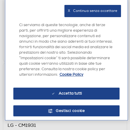
YAMAHA - Soundbar SR-X50A APKTRUE50CGY-
Carbon Gray
X   Continua senza accettare
€ 929,00
Ci serviamo di queste tecnologie, anche di terze
parti, per offrirti una migliore esperienza di
disponibile
Acquisto online:
navigazione, per personalizzare contenuti ed
verifica
Ritiro in negozio in 30' gratuito:
annunci in modo che siano aderenti ai tuoi interessi,
fornirti funzionalità dei social media ed analizzare le
AGGIUNGI
prestazioni del nostro sito. Selezionando
“Impostazioni cookie” ti sarà possibile determinare
quali cookie verranno utilizzati in base alle tue
preferenze. Consulta la nostra cookie policy per
ulteriori informazioni.
Cookie Policy
Accetta tutti
Gestisci cookie
SISTEMI HI-FI
LG - CM1931