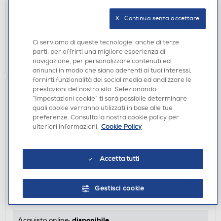
€ 349,00
X   Continua senza accettare
disponibile
Acquisto online:
verifica
Ritiro in negozio in 30' gratuito:
Ci serviamo di queste tecnologie, anche di terze
parti, per offrirti una migliore esperienza di
AGGIUNGI
navigazione, per personalizzare contenuti ed
annunci in modo che siano aderenti ai tuoi interessi,
fornirti funzionalità dei social media ed analizzare le
prestazioni del nostro sito. Selezionando
“Impostazioni cookie” ti sarà possibile determinare
quali cookie verranno utilizzati in base alle tue
preferenze. Consulta la nostra cookie policy per
ulteriori informazioni.
Cookie Policy
Accetta tutti
ACCESSORI AUDIO
SBS - ECAPOWERIT15-Nero
Gestisci cookie
€ 8,90
disponibile
Acquisto online: