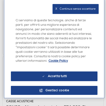
CASSE ACUSTICHE
X   Continua senza accettare
SONOS - Altoparlante wireless ERA 300-Nero
€ 499,00
Ci serviamo di queste tecnologie, anche di terze
parti, per offrirti una migliore esperienza di
navigazione, per personalizzare contenuti ed
disponibile
Acquisto online:
annunci in modo che siano aderenti ai tuoi interessi,
verifica
Ritiro in negozio in 30' gratuito:
fornirti funzionalità dei social media ed analizzare le
prestazioni del nostro sito. Selezionando
AGGIUNGI
“Impostazioni cookie” ti sarà possibile determinare
quali cookie verranno utilizzati in base alle tue
preferenze. Consulta la nostra cookie policy per
ulteriori informazioni.
Cookie Policy
Accetta tutti
Gestisci cookie
CASSE ACUSTICHE