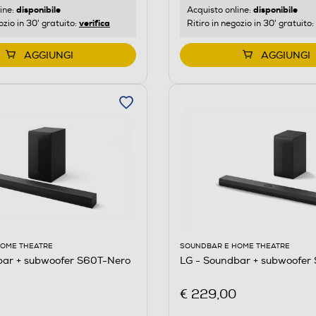
disponibile
disponibile
ine:
Acquisto online:
verifica
ozio in 30' gratuito:
Ritiro in negozio in 30' gratuito:
AGGIUNGI
AGGIUNGI
HOME THEATRE
SOUNDBAR E HOME THEATRE
bar + subwoofer S60T-Nero
LG - Soundbar + subwoofer
€ 229,00