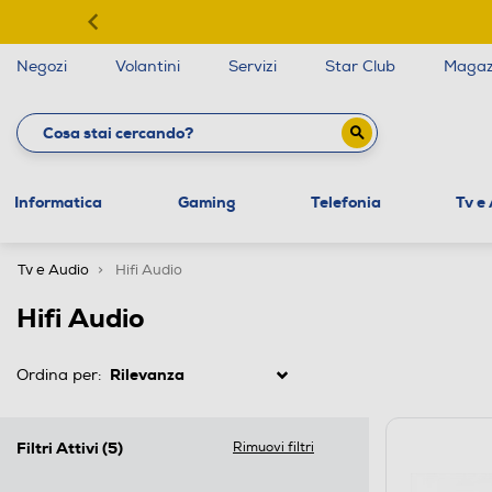
Negozi
Volantini
Servizi
Star Club
Magaz
Informatica
Gaming
Telefonia
Tv e
Tv e Audio
Hifi Audio
Hifi Audio
Ordina per:
Filtri Attivi
(5)
Rimuovi filtri