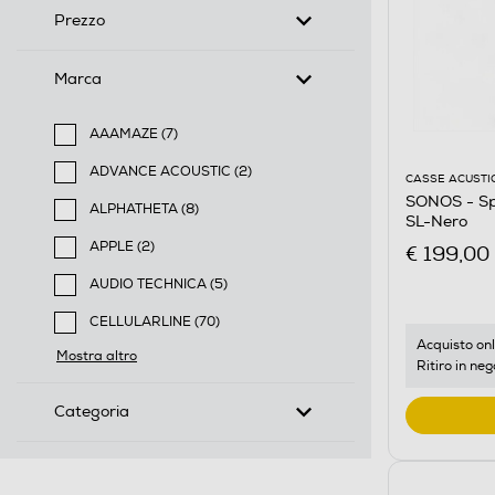
Prezzo
Marca
AAAMAZE (7)
Filtra per Marca: AAAMAZE
ADVANCE ACOUSTIC (2)
CASSE ACUSTI
Filtra per Marca: ADVANCE ACOUSTIC
SONOS - Sp
ALPHATHETA (8)
SL-Nero
Filtra per Marca: ALPHATHETA
APPLE (2)
€ 199,00
Filtra per Marca: APPLE
AUDIO TECHNICA (5)
Filtra per Marca: AUDIO TECHNICA
CELLULARLINE (70)
Filtra per Marca: CELLULARLINE
Acquisto onl
Mostra altro
Ritiro in neg
Categoria