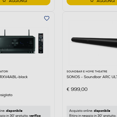
AGGIUNGI
AGGIUNGI
ATORI
SOUNDBAR E HOME THEATRE
RXV4ABL-black
SONOS - Soundbar ARC UL
€ 999,00
sigliato
disponibile
disponibile
ine:
Acquisto online:
verifica
ozio in 30' gratuito:
Ritiro in negozio in 30' gratuito: