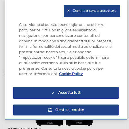
X   Continua senza accettare
CASSE ACUSTICHE
YAMAHA - MUSICCAST 20-black
Ci serviamo di queste tecnologie, anche di terze
parti, per offrirti una migliore esperienza di
DISPONIBILE SOLO IN NEGOZIO
navigazione, per personalizzare contenuti ed
annunci in modo che siano aderenti ai tuoi interessi,
non disponibile
Acquisto online:
fornirti funzionalità dei social media ed analizzare le
verifica
Ritiro in negozio in 30' gratuito:
prestazioni del nostro sito. Selezionando
“Impostazioni cookie” ti sarà possibile determinare
CERCA NEGOZIO
quali cookie verranno utilizzati in base alle tue
preferenze. Consulta la nostra cookie policy per
ulteriori informazioni.
Cookie Policy
Accetta tutti
Gestisci cookie