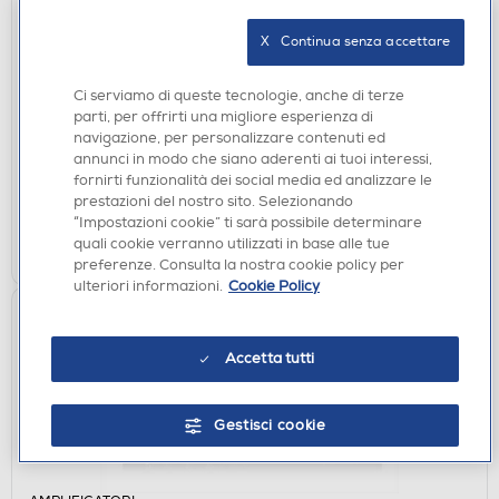
X   Continua senza accettare
CASSE ACUSTICHE
YAMAHA - MUSICCAST 20-black
Ci serviamo di queste tecnologie, anche di terze
parti, per offrirti una migliore esperienza di
DISPONIBILE SOLO IN NEGOZIO
navigazione, per personalizzare contenuti ed
annunci in modo che siano aderenti ai tuoi interessi,
non disponibile
Acquisto online:
fornirti funzionalità dei social media ed analizzare le
verifica
Ritiro in negozio in 30' gratuito:
prestazioni del nostro sito. Selezionando
“Impostazioni cookie” ti sarà possibile determinare
CERCA NEGOZIO
quali cookie verranno utilizzati in base alle tue
preferenze. Consulta la nostra cookie policy per
ulteriori informazioni.
Cookie Policy
Accetta tutti
Gestisci cookie