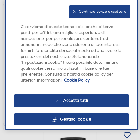
X   Continua senza accettare
Ci serviamo di queste tecnologie, anche di terze
parti, per offrirti una migliore esperienza di
navigazione, per personalizzare contenuti ed
annunci in modo che siano aderenti ai tuoi interessi,
fornirti funzionalità dei social media ed analizzare le
prestazioni del nostro sito. Selezionando
CASSE ACUSTICHE
“Impostazioni cookie” ti sarà possibile determinare
quali cookie verranno utilizzati in base alle tue
YAMAHA - NS-333BL (Coppia diffusori)-Black
preferenze. Consulta la nostra cookie policy per
€ 305,00
ulteriori informazioni.
Cookie Policy
disponibile
Acquisto online:
verifica
Ritiro in negozio in 30' gratuito:
Accetta tutti
AGGIUNGI
Gestisci cookie