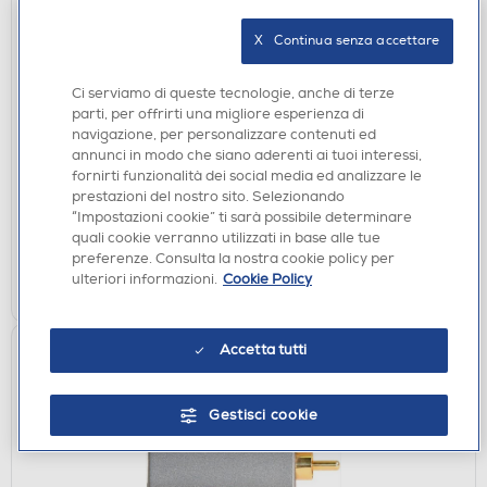
X   Continua senza accettare
ACCESSORI AUDIO
Ci serviamo di queste tecnologie, anche di terze
NILOX - Smartglasses sportivi GLEN con audio
parti, per offrirti una migliore esperienza di
Open Ear-NERO/ARANCIO
navigazione, per personalizzare contenuti ed
€ 59,99
annunci in modo che siano aderenti ai tuoi interessi,
fornirti funzionalità dei social media ed analizzare le
prestazioni del nostro sito. Selezionando
disponibile
Acquisto online:
“Impostazioni cookie” ti sarà possibile determinare
verifica
Ritiro in negozio in 30' gratuito:
quali cookie verranno utilizzati in base alle tue
preferenze. Consulta la nostra cookie policy per
AGGIUNGI
ulteriori informazioni.
Cookie Policy
Accetta tutti
Gestisci cookie