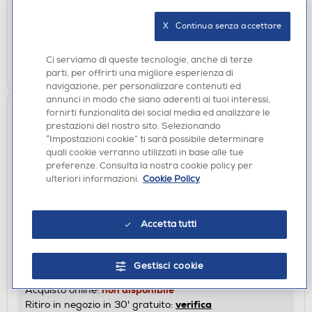
non disponibile
Acquisto online:
X   Continua senza accettare
verifica
Ritiro in negozio in 30' gratuito:
Ci serviamo di queste tecnologie, anche di terze
CERCA NEGOZIO
parti, per offrirti una migliore esperienza di
navigazione, per personalizzare contenuti ed
annunci in modo che siano aderenti ai tuoi interessi,
fornirti funzionalità dei social media ed analizzare le
prestazioni del nostro sito. Selezionando
“Impostazioni cookie” ti sarà possibile determinare
quali cookie verranno utilizzati in base alle tue
preferenze. Consulta la nostra cookie policy per
ulteriori informazioni.
Cookie Policy
Accetta tutti
GIRADISCHI
YAMAHA - Piatto giradischi TT-S303BL-Black
DISPONIBILE SOLO IN NEGOZIO
Gestisci cookie
non disponibile
Acquisto online:
verifica
Ritiro in negozio in 30' gratuito: