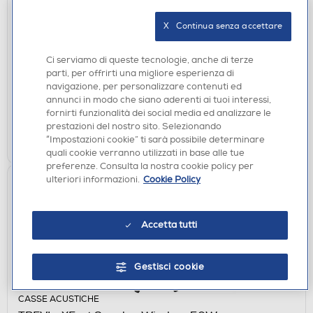
GIRADISCHI
X   Continua senza accettare
TREVI - Giradischi Wireless TT 1030 BT-Legno
€ 129,00
Ci serviamo di queste tecnologie, anche di terze
parti, per offrirti una migliore esperienza di
navigazione, per personalizzare contenuti ed
disponibile
Acquisto online:
annunci in modo che siano aderenti ai tuoi interessi,
verifica
Ritiro in negozio in 30' gratuito:
fornirti funzionalità dei social media ed analizzare le
prestazioni del nostro sito. Selezionando
AGGIUNGI
“Impostazioni cookie” ti sarà possibile determinare
quali cookie verranno utilizzati in base alle tue
preferenze. Consulta la nostra cookie policy per
ulteriori informazioni.
Cookie Policy
Accetta tutti
Gestisci cookie
CASSE ACUSTICHE