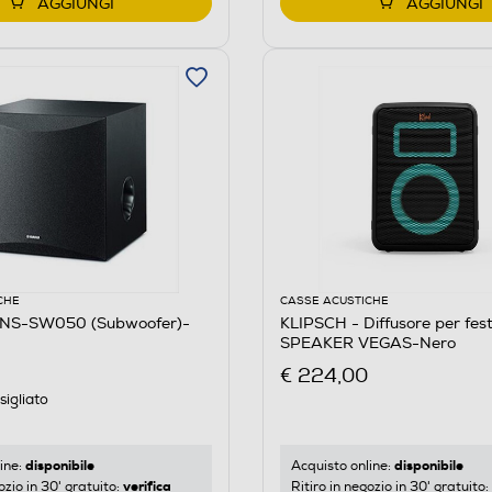
AGGIUNGI
AGGIUNGI
CHE
CASSE ACUSTICHE
NS-SW050 (Subwoofer)-
KLIPSCH - Diffusore per fe
SPEAKER VEGAS-Nero
€ 224,00
igliato
disponibile
disponibile
ine:
Acquisto online:
verifica
ozio in 30' gratuito:
Ritiro in negozio in 30' gratuito: