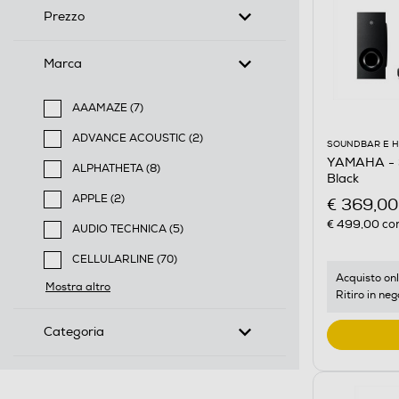
Prezzo
Marca
AAAMAZE (7)
Filtra per Marca: AAAMAZE
ADVANCE ACOUSTIC (2)
SOUNDBAR E 
Filtra per Marca: ADVANCE ACOUSTIC
YAMAHA - 
ALPHATHETA (8)
Black
Filtra per Marca: ALPHATHETA
APPLE (2)
€ 369,00
Filtra per Marca: APPLE
€ 499,00
con
AUDIO TECHNICA (5)
Filtra per Marca: AUDIO TECHNICA
CELLULARLINE (70)
Filtra per Marca: CELLULARLINE
Acquisto onl
Mostra altro
Ritiro in neg
Categoria