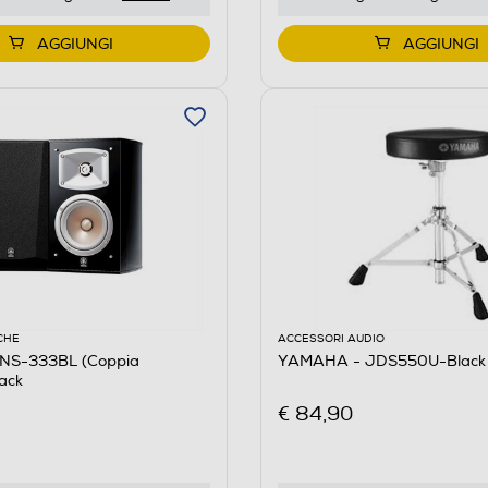
AGGIUNGI
AGGIUNGI
CHE
ACCESSORI AUDIO
NS-333BL (Coppia
YAMAHA - JDS550U-Black
lack
€ 84,90