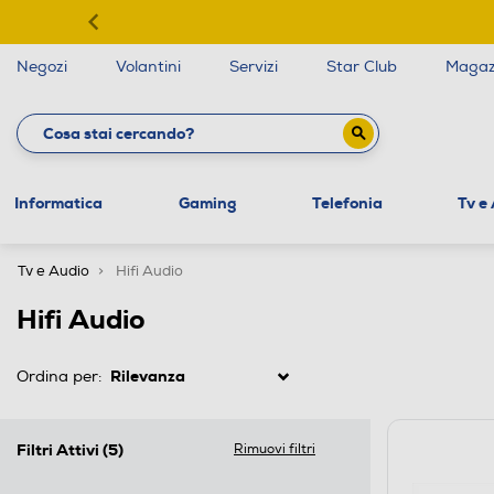
Negozi
Volantini
Servizi
Star Club
Magaz
Informatica
Gaming
Telefonia
Tv e
Tv e Audio
Hifi Audio
Hifi Audio
Ordina per:
Filtri Attivi
(5)
Rimuovi filtri