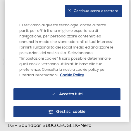
YAMAHA - Amplificatore integrato R-N600ABL-
Black
X   Continua senza accettare
DISPONIBILE SOLO IN NEGOZIO
Ci serviamo di queste tecnologie, anche di terze
non disponibile
parti, per offrirti una migliore esperienza di
Acquisto online:
navigazione, per personalizzare contenuti ed
verifica
Ritiro in negozio in 30' gratuito:
annunci in modo che siano aderenti ai tuoi interessi,
fornirti funzionalità dei social media ed analizzare le
CERCA NEGOZIO
prestazioni del nostro sito. Selezionando
“Impostazioni cookie” ti sarà possibile determinare
quali cookie verranno utilizzati in base alle tue
preferenze. Consulta la nostra cookie policy per
ulteriori informazioni.
Cookie Policy
Accetta tutti
Gestisci cookie
SOUNDBAR E HOME THEATRE
LG - Soundbar S60Q.CEUSLLK-Nero