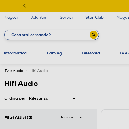
Negozi
Volantini
Servizi
Star Club
Magaz
Informatica
Gaming
Telefonia
Tv e
Tv e Audio
Hifi Audio
Hifi Audio
Ordina per:
Filtri Attivi
(5)
Rimuovi filtri