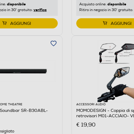
disponibile
disponibile
ine:
Acquisto online:
verifica
ozio in 30' gratuito:
Ritiro in negozio in 30' gratuito:
AGGIUNGI
AGGIUNGI
HOME THEATRE
ACCESSORI AUDIO
Soundbar SR-B30ABL-
MOMODESIGN - Coppia di s
retrovisori M01-ACCIAIO- 
SPECCHIO
€ 19,90
sigliato