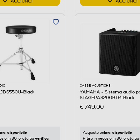
AGGIUNGI
AGGIUNGI
DIO
CASSE ACUSTICHE
JDS550U-Black
YAMAHA - Sistema audio po
STAGEPAS200BTR-Black
€ 749,00
disponibile
disponibile
ine:
Acquisto online:
verifica
ozio in 30' gratuito:
Ritiro in negozio in 30' gratuito: