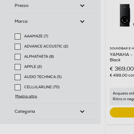
Prezzo
Marca
AAAMAZE (7)
Filtra per Marca: AAAMAZE
ADVANCE ACOUSTIC (2)
SOUNDBAR E 
Filtra per Marca: ADVANCE ACOUSTIC
YAMAHA - 
ALPHATHETA (8)
Black
Filtra per Marca: ALPHATHETA
APPLE (2)
€ 369,00
Filtra per Marca: APPLE
€ 499,00
con
AUDIO TECHNICA (5)
Filtra per Marca: AUDIO TECHNICA
CELLULARLINE (70)
Filtra per Marca: CELLULARLINE
Acquisto onl
Mostra altro
Ritiro in neg
Categoria