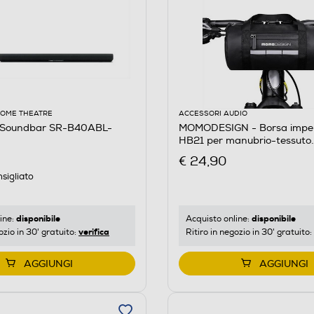
HOME THEATRE
ACCESSORI AUDIO
Soundbar SR-B40ABL-
MOMODESIGN - Borsa impe
HB21 per manubrio-tessuto
impermeabile
€ 24,90
sigliato
disponibile
disponibile
ine:
Acquisto online:
verifica
ozio in 30' gratuito:
Ritiro in negozio in 30' gratuito:
AGGIUNGI
AGGIUNGI