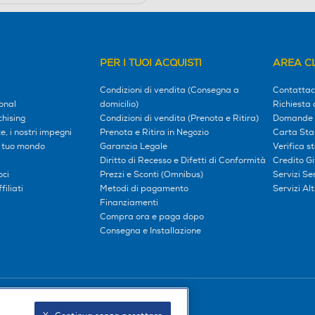
PER I TUOI ACQUISTI
AREA CL
Condizioni di vendita (Consegna a
Contattac
onal
domicilio)
Richiesta 
hising
Condizioni di vendita (Prenota e Ritira)
Domande 
, i nostri impegni
Prenota e Ritira in Negozio
Carta Sta
l tuo mondo
Garanzia Legale
Verifica s
Diritto di Recesso e Difetti di Conformità
Credito G
oci
Prezzi e Sconti (Omnibus)
Servizi S
iliati
Metodi di pagamento
Servizi Alt
Finanziamenti
Compra ora e paga dopo
Consegna e Installazione
Seguici sui social