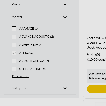
Prezzo
Marca
AAAMAZE (1)
Filtra per Marca: AAAMAZE
ADVANCE ACOUSTIC (2)
ACCESSORI AU
Filtra per Marca: ADVANCE ACOUSTIC
APPLE - US
ALPHATHETA (7)
Jack Adapt
Filtra per Marca: ALPHATHETA
APPLE (2)
€ 4,99
selected Filtro applicato per Marca: APPLE
€ 10,00
consi
AUDIO TECHNICA (2)
Filtra per Marca: AUDIO TECHNICA
CELLULARLINE (69)
Filtra per Marca: CELLULARLINE
Acquisto onl
Mostra altro
Ritiro in neg
Categoria