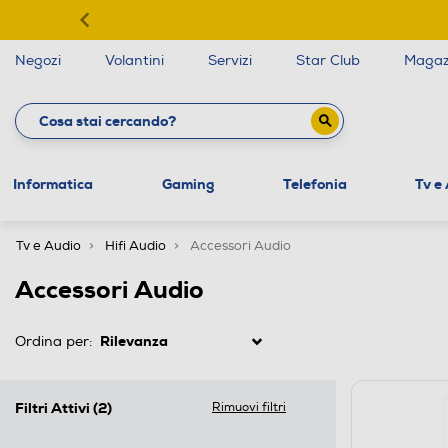
Negozi
Volantini
Servizi
Star Club
Magaz
Informatica
Gaming
Telefonia
Tv e
Tv e Audio
Hifi Audio
Accessori Audio
Accessori Audio
Ordina per:
Filtri Attivi
(2)
Rimuovi filtri