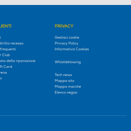
IENTI
PRIVACY
i
Gestisci cookie
diritto recesso
Privacy Policy
frequenti
Informativa Cookies
r Club
tato della riparazione
Whistleblowing
ift Card
erena
Tech news
ri
Mappa sito
Mappa marche
Elenco negozi