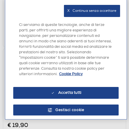
€ 6,99
X   Continua senza accettare
disponibile
Acquisto online:
non disponibile
Ritiro in negozio:
Ci serviamo di queste tecnologie, anche di terze
parti, per offrirti una migliore esperienza di
navigazione, per personalizzare contenuti ed
AGGIUNGI
annunci in modo che siano aderenti ai tuoi interessi,
fornirti funzionalità dei social media ed analizzare le
prestazioni del nostro sito. Selezionando
“Impostazioni cookie” ti sarà possibile determinare
quali cookie verranno utilizzati in base alle tue
preferenze. Consulta la nostra cookie policy per
ulteriori informazioni.
Cookie Policy
Accetta tutti
ACCESSORI AUDIO
CELLULARLINE - Altoparlante Bluetooth
Gestisci cookie
BTSPKACRYLIC4-Multicolore
€ 19,90