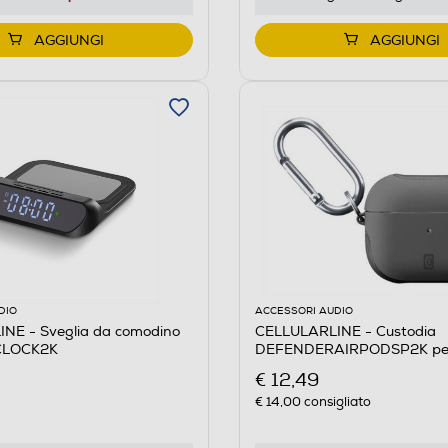
AGGIUNGI
AGGIUNGI
DIO
ACCESSORI AUDIO
NE - Sveglia da comodino
CELLULARLINE - Custodia
CLOCK2K
DEFENDERAIRPODSP2K per
Pro 2-Nero
€ 12,49
€ 14,00
consigliato