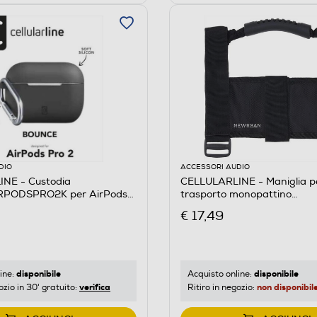
DIO
ACCESSORI AUDIO
NE - Custodia
CELLULARLINE - Maniglia pe
PODSPRO2K per AirPods
trasporto monopattino
NEWMHANDLEK-Nero
€ 17,49
disponibile
disponibile
ine:
Acquisto online:
verifica
non disponibil
ozio in 30' gratuito:
Ritiro in negozio: