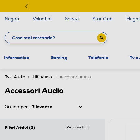
Negozi
Volantini
Servizi
Star Club
Magaz
Informatica
Gaming
Telefonia
Tv e
Tv e Audio
Hifi Audio
Accessori Audio
Accessori Audio
Ordina per:
Filtri Attivi
(2)
Rimuovi filtri