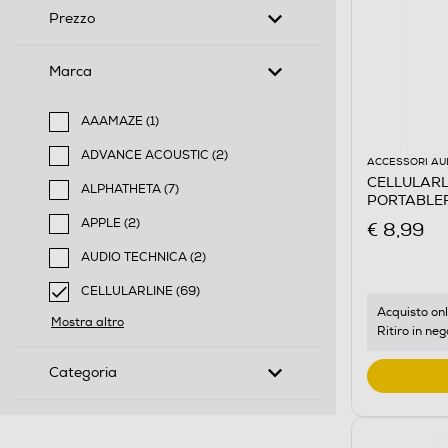
Prezzo
Marca
AAAMAZE (1)
Filtra per Marca: AAAMAZE
ADVANCE ACOUSTIC (2)
ACCESSORI AU
Filtra per Marca: ADVANCE ACOUSTIC
CELLULARLIN
ALPHATHETA (7)
PORTABLE
Filtra per Marca: ALPHATHETA
APPLE (2)
€ 8,99
Filtra per Marca: APPLE
AUDIO TECHNICA (2)
Filtra per Marca: AUDIO TECHNICA
CELLULARLINE (69)
selected Filtro applicato per Marca: CELLULARLINE
Acquisto onl
Mostra altro
Ritiro in neg
Categoria