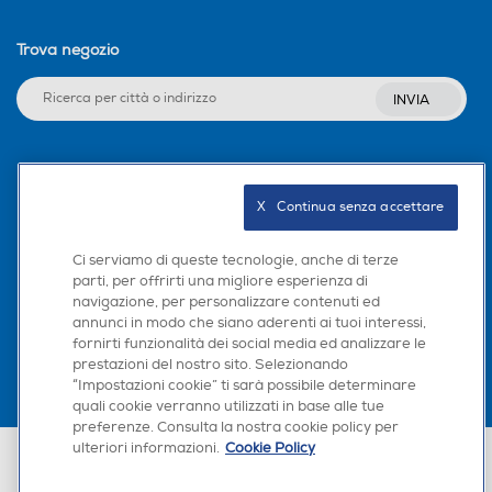
Trova negozio
INVIA
Seguici sui social
X   Continua senza accettare
Ci serviamo di queste tecnologie, anche di terze
parti, per offrirti una migliore esperienza di
Scarica la nostra app
navigazione, per personalizzare contenuti ed
annunci in modo che siano aderenti ai tuoi interessi,
fornirti funzionalità dei social media ed analizzare le
prestazioni del nostro sito. Selezionando
“Impostazioni cookie” ti sarà possibile determinare
quali cookie verranno utilizzati in base alle tue
preferenze. Consulta la nostra cookie policy per
ulteriori informazioni.
Cookie Policy
Euronics Italia SpA. Sede legale Via Montefeltro, 6/a 20156 Milano
Partita Iva, Codice Fiscale e iscrizione CCIAA Milano Monza Brianza Lodi
n. 13337170156. Codice intermediario SDI: HHBD9AK. Vendite soggette