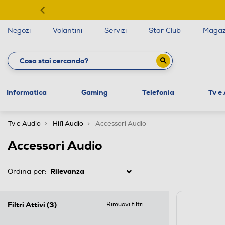
Negozi
Volantini
Servizi
Star Club
Magaz
Informatica
Gaming
Telefonia
Tv e
Tv e Audio
Hifi Audio
Accessori Audio
Accessori Audio
Ordina per:
Filtri Attivi
(3)
Rimuovi filtri