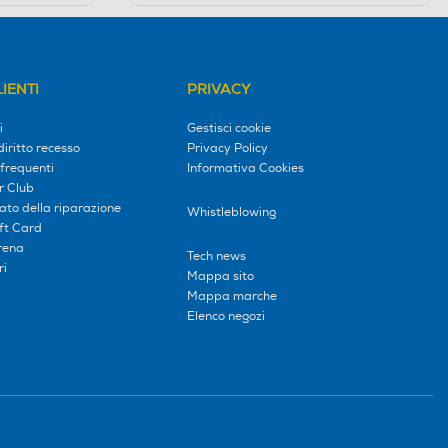
IENTI
PRIVACY
i
Gestisci cookie
diritto recesso
Privacy Policy
frequenti
Informativa Cookies
r Club
tato della riparazione
Whistleblowing
ift Card
erena
Tech news
ri
Mappa sito
Mappa marche
Elenco negozi