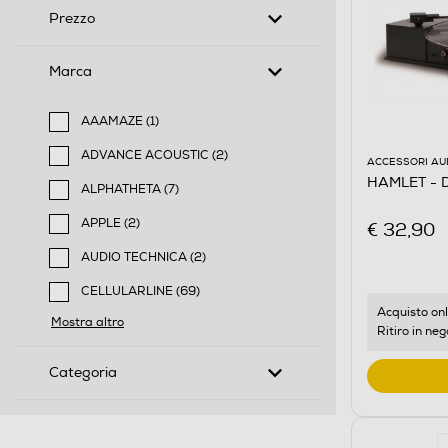
Prezzo
Marca
AAAMAZE (1)
Filtra per Marca: AAAMAZE
ADVANCE ACOUSTIC (2)
ACCESSORI AU
Filtra per Marca: ADVANCE ACOUSTIC
HAMLET - D
ALPHATHETA (7)
Filtra per Marca: ALPHATHETA
APPLE (2)
€ 32,90
Filtra per Marca: APPLE
AUDIO TECHNICA (2)
Filtra per Marca: AUDIO TECHNICA
CELLULARLINE (69)
Filtra per Marca: CELLULARLINE
Acquisto onl
Mostra altro
Ritiro in neg
Categoria