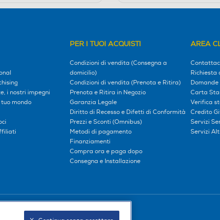
PER I TUOI ACQUISTI
AREA CL
Condizioni di vendita (Consegna a
Contattac
onal
domicilio)
Richiesta 
hising
Condizioni di vendita (Prenota e Ritira)
Domande 
, i nostri impegni
Prenota e Ritira in Negozio
Carta Sta
l tuo mondo
Garanzia Legale
Verifica s
Diritto di Recesso e Difetti di Conformità
Credito G
oci
Prezzi e Sconti (Omnibus)
Servizi S
iliati
Metodi di pagamento
Servizi Alt
Finanziamenti
Compra ora e paga dopo
Consegna e Installazione
Seguici sui social