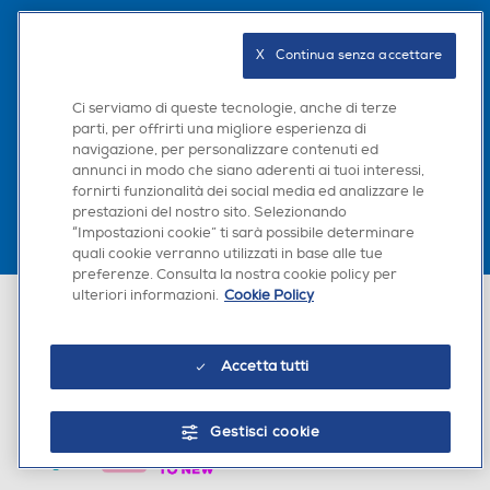
Seguici sui social
X   Continua senza accettare
Ci serviamo di queste tecnologie, anche di terze
parti, per offrirti una migliore esperienza di
Scarica la nostra app
navigazione, per personalizzare contenuti ed
annunci in modo che siano aderenti ai tuoi interessi,
fornirti funzionalità dei social media ed analizzare le
prestazioni del nostro sito. Selezionando
“Impostazioni cookie” ti sarà possibile determinare
quali cookie verranno utilizzati in base alle tue
preferenze. Consulta la nostra cookie policy per
ulteriori informazioni.
Cookie Policy
Euronics Italia SpA. Sede legale Via Montefeltro, 6/a 20156 Milano
Partita Iva, Codice Fiscale e iscrizione CCIAA Milano Monza Brianza Lodi
n. 13337170156. Codice intermediario SDI: HHBD9AK. Vendite soggette
agli Artt. 45 e ss del Codice del Consumo in tema di Diritti dei
Accetta tutti
Consumatori.
Gestisci cookie