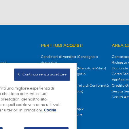
PER I TUOI ACQUISTI
AREA CL
Condizioni di vendita (Consegna a
Contattac
onal
domicilio)
Richiesta 
hising
Condizioni di vendita (Prenota e Ritira)
Domande 
, i nostri impegni
Prenota e Ritira in Negozio
Carta Sta
X   Continua senza accettare
l tuo mondo
Garanzia Legale
Verifica s
Diritto di Recesso e Difetti di Conformità
Credito G
rirti una migliore esperienza di
oci
Prezzi e Sconti (Omnibus)
Servizi S
 che siano aderenti ai tuoi
iliati
Metodi di pagamento
Servizi Alt
 prestazioni del nostro sito.
Finanziamenti
re quali cookie verranno utilizzati
Compra ora e paga dopo
r ulteriori informazioni.
Cookie
Consegna e Installazione