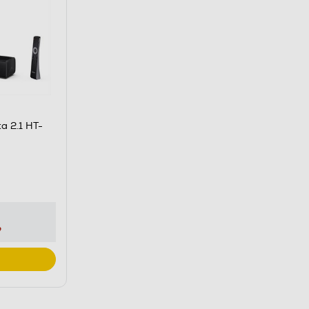
a 2.1 HT-
e