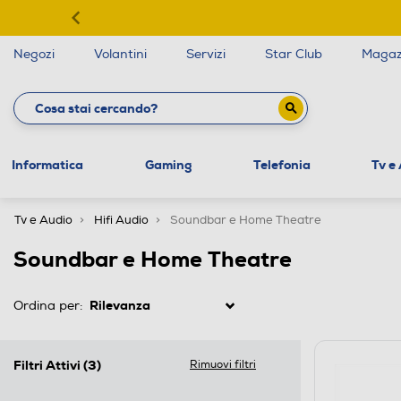
Negozi
Volantini
Servizi
Star Club
Magaz
Informatica
Gaming
Telefonia
Tv e
Tv e Audio
Hifi Audio
Soundbar e Home Theatre
Soundbar e Home Theatre
Ordina per:
Filtri Attivi
(3)
Rimuovi filtri