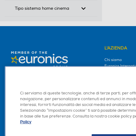
Tipo sistema home cinema
L'AZIENDA
Chi siamo
Euronics Internati
Programma Franc
Lo Facciamo per te
Lo facciamo per i
Lavora con noi
Ci serviamo di queste tecnologie, anche di terze parti, per off
Area Riservata S
navigazione, per personalizzare contenuti ed annunci in modo
Area Riservata Aff
interessi, fornirti funzionalità dei social media ed analizzare le
Selezionando “Impostazioni cookie” ti sarà possibile determina
Retail Media
in base alle tue preferenze. Consulta la nostra cookie policy pe
Ronics: agente AI
Policy