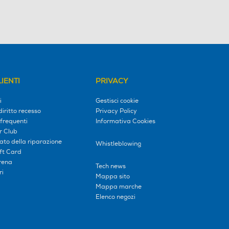
IENTI
PRIVACY
i
Gestisci cookie
diritto recesso
Privacy Policy
frequenti
Informativa Cookies
r Club
tato della riparazione
Whistleblowing
ift Card
erena
Tech news
ri
Mappa sito
Mappa marche
Elenco negozi