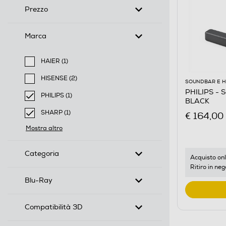
Prezzo
Marca
HAIER (1)
Filtra per Marca: HAIER
HISENSE (2)
SOUNDBAR E 
Filtra per Marca: HISENSE
PHILIPS - 
PHILIPS (1)
BLACK
selected Filtro applicato per Marca: PHILIPS
SHARP (1)
€ 164,00
selected Filtro applicato per Marca: SHARP
Mostra altro
Categoria
Acquisto onl
Ritiro in neg
Blu-Ray
Compatibilità 3D