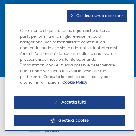
Seguici sui social
X   Continua senza accettare
Ci serviamo di queste tecnologie, anche di terze
parti, per offrirti una migliore esperienza di
Scarica la nostra app
navigazione, per personalizzare contenuti ed
annunci in modo che siano aderenti ai tuoi interessi,
fornirti funzionalità dei social media ed analizzare le
prestazioni del nostro sito. Selezionando
“Impostazioni cookie” ti sarà possibile determinare
quali cookie verranno utilizzati in base alle tue
preferenze. Consulta la nostra cookie policy per
ulteriori informazioni.
Cookie Policy
Euronics Italia SpA. Sede legale Via Montefeltro, 6/a 20156 Milano
Partita Iva, Codice Fiscale e iscrizione CCIAA Milano Monza Brianza Lodi
n. 13337170156. Codice intermediario SDI: HHBD9AK. Vendite soggette
agli Artt. 45 e ss del Codice del Consumo in tema di Diritti dei
Accetta tutti
Consumatori.
Gestisci cookie