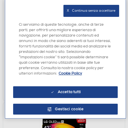
X   Continua senza accettare
Ci serviamo di queste tecnologie, anche di terze
parti, per offrirti una migliore esperienza di
navigazione, per personalizzare contenuti ed
TV 4K
annunci in modo che siano aderenti ai tuoi interessi,
LG - Smart TV LED UHD 4K 43" 43UA75006LA-
fornirti funzionalità dei social media ed analizzare le
Nero
prestazioni del nostro sito. Selezionando
“Impostazioni cookie” ti sarà possibile determinare
€ 299,00
quali cookie verranno utilizzati in base alle tue
preferenze. Consulta la nostra cookie policy per
disponibile
Acquisto online:
ulteriori informazioni.
Cookie Policy
verifica
Ritiro in negozio in 30' gratuito:
AGGIUNGI
Accetta tutti
Gestisci cookie