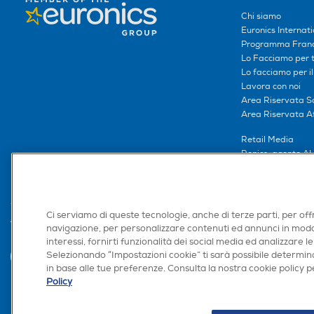
Chi siamo
Euronics Internati
Programma Franc
Lo Facciamo per te
Lo facciamo per i
Lavora con noi
Area Riservata S
Area Riservata Aff
Retail Media
Ronics: agente AI
Ci serviamo di queste tecnologie, anche di terze parti, per off
Trova negozio
navigazione, per personalizzare contenuti ed annunci in modo
interessi, fornirti funzionalità dei social media ed analizzare le
Selezionando “Impostazioni cookie” ti sarà possibile determina
in base alle tue preferenze. Consulta la nostra cookie policy pe
Policy