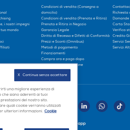
Condizioni di vendita (Consegna a
Contattac
onal
domicilio)
Richiesta 
hising
Condizioni di vendita (Prenota e Ritira)
Domande 
, i nostri impegni
Prenota e Ritira in Negozio
Carta Sta
l tuo mondo
Garanzia Legale
Verifica s
Diritto di Recesso e Difetti di Conformità
Credito G
oci
Prezzi e Sconti (Omnibus)
Servizi S
iliati
Metodi di pagamento
Servizi Alt
Finanziamenti
Compra ora e paga dopo
Consegna e Installazione
X   Continua senza accettare
rirti una migliore esperienza di
Seguici sui social
 che siano aderenti ai tuoi
 prestazioni del nostro sito.
re quali cookie verranno utilizzati
INVIA
r ulteriori informazioni.
Cookie
Scarica la nostra app