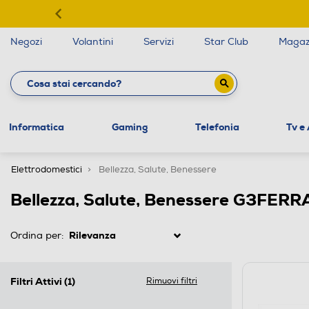
Negozi
Volantini
Servizi
Star Club
Magaz
Informatica
Gaming
Telefonia
Tv e
Elettrodomestici
Bellezza, Salute, Benessere
Bellezza, Salute, Benessere G3FERR
Ordina per:
Filtri Attivi
(1)
Rimuovi filtri