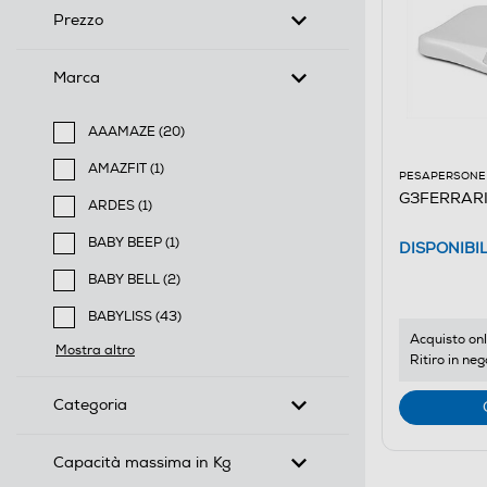
Prezzo
Marca
AAAMAZE (20)
Filtra per Marca: AAAMAZE
AMAZFIT (1)
PESAPERSONE
Filtra per Marca: AMAZFIT
G3FERRARI
ARDES (1)
Filtra per Marca: ARDES
BABY BEEP (1)
DISPONIBI
Filtra per Marca: BABY BEEP
BABY BELL (2)
Filtra per Marca: BABY BELL
BABYLISS (43)
Filtra per Marca: BABYLISS
Acquisto onl
Mostra altro
Ritiro in neg
Categoria
Capacità massima in Kg