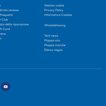
i
Gestisci cookie
diritto recesso
Privacy Policy
frequenti
Informativa Cookies
r Club
tato della riparazione
Whistleblowing
ift Card
erena
Tech news
ri
Mappa sito
Mappa marche
Elenco negozi