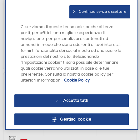
IPAD
APPLE - iPad Air 13" M4 WiFi + Cellular 256GB-Blu
X   Continua senza accettare
€ 1.329,00
€ 1.329,00
consigliato
Ci serviamo di queste tecnologie, anche di terze
parti, per offrirti una migliore esperienza di
disponibile
Acquisto online:
navigazione, per personalizzare contenuti ed
verifica
Ritiro in negozio in 30' gratuito:
annunci in modo che siano aderenti ai tuoi interessi,
fornirti funzionalità dei social media ed analizzare le
prestazioni del nostro sito. Selezionando
AGGIUNGI
“Impostazioni cookie” ti sarà possibile determinare
quali cookie verranno utilizzati in base alle tue
preferenze. Consulta la nostra cookie policy per
Permuta
ulteriori informazioni.
Cookie Policy
Accetta tutti
Gestisci cookie