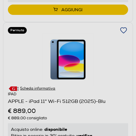
AGGIUNGI
Permuta
Scheda informativa
IPAD
APPLE - iPad 11" Wi-Fi 512GB (2025)-Blu
€ 889,00
€ 889,00
consigliato
disponibile
Acquisto online:
verifica
Ritiro in negozio in 30' gratuito: