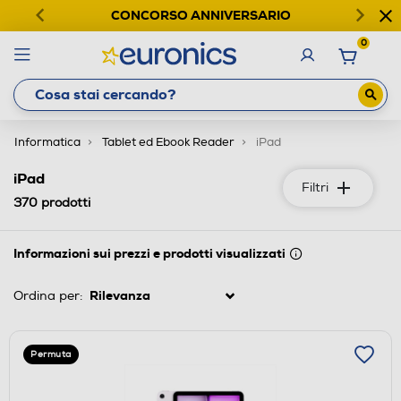
CONCORSO ANNIVERSARIO
0
Informatica
Tablet ed Ebook Reader
iPad
iPad
Filtri
370
prodotti
Informazioni sui prezzi e prodotti visualizzati
Ordina per:
Permuta