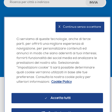
INVIA
Seguici sui social
X   Continua senza accettare
Ci serviamo di queste tecnologie, anche di terze
parti, per offrirti una migliore esperienza di
Scarica la nostra app
navigazione, per personalizzare contenuti ed
annunci in modo che siano aderenti ai tuoi interessi,
fornirti funzionalità dei social media ed analizzare le
prestazioni del nostro sito. Selezionando
“Impostazioni cookie” ti sarà possibile determinare
quali cookie verranno utilizzati in base alle tue
preferenze. Consulta la nostra cookie policy per
ulteriori informazioni.
Cookie Policy
Euronics Italia SpA. Sede legale Via Montefeltro, 6/a 20156 Milano
Partita Iva, Codice Fiscale e iscrizione CCIAA Milano Monza Brianza Lodi
n. 13337170156. Codice intermediario SDI: HHBD9AK. Vendite soggette
agli Artt. 45 e ss del Codice del Consumo in tema di Diritti dei
Accetta tutti
Consumatori.