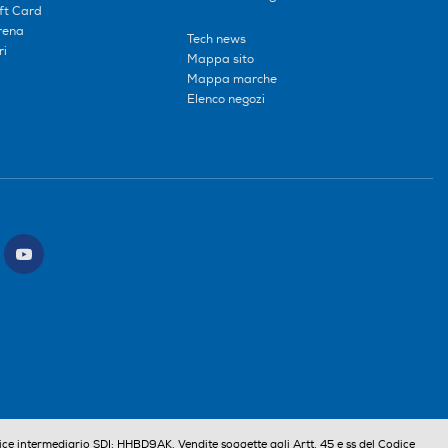
ift Card
erena
Tech news
ri
Mappa sito
Mappa marche
Elenco negozi
ce intermediario SDI: HHBD9AK. Vendite soggette agli Artt. 45 e ss del Codice