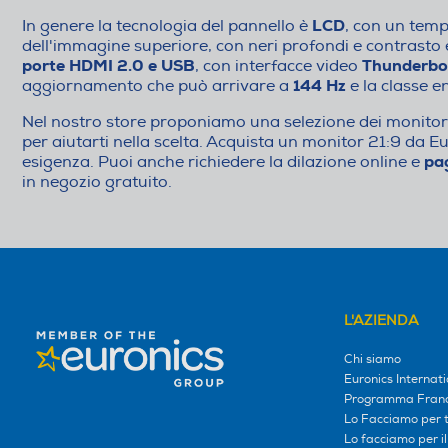
LCD
In genere la tecnologia del pannello è
, con un temp
dell'immagine superiore, con neri profondi e contrasto 
porte HDMI 2.0 e USB
Thunderbo
, con interfacce video
144 Hz
aggiornamento che può arrivare a
e la classe e
Nel nostro store proponiamo una selezione dei monitor 
per aiutarti nella scelta. Acquista un monitor 21:9 da 
pag
esigenza. Puoi anche richiedere la dilazione online e
in negozio gratuito.
L'AZIENDA
Chi siamo
Euronics Internati
Programma Franc
Lo Facciamo per te
Lo facciamo per i