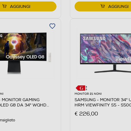
AGGIUNGI
AGGIUNGI
NI
MONITOR 21 NONI
 MONITOR GAMING
SAMSUNG - MONITOR 34"
LED G8 DA 34" WQHD
HRM VIEWFINITY S5 - S50
er
€ 226,00
nsigliato