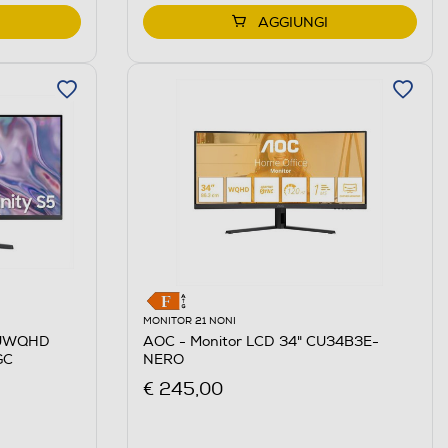
AGGIUNGI
MONITOR 21 NONI
 UWQHD
AOC - Monitor LCD 34" CU34B3E-
GC
NERO
€ 245,00