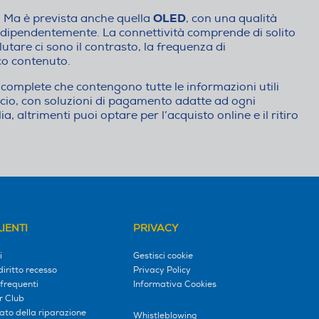
OLED
i. Ma è prevista anche quella
, con una qualità
 indipendentemente. La connettività comprende di solito
alutare ci sono il contrasto, la frequenza di
co contenuto.
complete che contengono tutte le informazioni utili
io, con soluzioni di pagamento adatte ad ogni
ia, altrimenti puoi optare per l’acquisto online e il ritiro
IENTI
PRIVACY
i
Gestisci cookie
diritto recesso
Privacy Policy
frequenti
Informativa Cookies
r Club
tato della riparazione
Whistleblowing