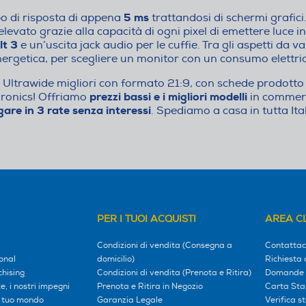
5 ms
o di risposta di appena
trattandosi di schermi grafic
elevato grazie alla capacità di ogni pixel di emettere luce
lt 3
e un’uscita jack audio per le cuffie. Tra gli aspetti da v
nergetica, per scegliere un monitor con un consumo elettri
Ultrawide migliori con formato 21:9, con schede prodotto 
prezzi bassi e i migliori modelli
Euronics! Offriamo
in commerc
are in 3 rate senza interessi
. Spediamo a casa in tutta Ital
PER I TUOI ACQUISTI
AREA CL
Condizioni di vendita (Consegna a
Contattac
onal
domicilio)
Richiesta 
hising
Condizioni di vendita (Prenota e Ritira)
Domande 
, i nostri impegni
Prenota e Ritira in Negozio
Carta Sta
l tuo mondo
Garanzia Legale
Verifica s