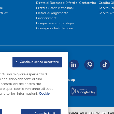
Diritto di Recesso e Difetti di Conformità
Credito G
oci
Prezzi e Sconti (Omnibus)
Servizi S
iliati
Metodi di pagamento
Servizi Alt
Finanziamenti
Compra ora e paga dopo
Consegna e Installazione
Seguici sui social
X   Continua senza accettare
INVIA
rirti una migliore esperienza di
 che siano aderenti ai tuoi
Scarica la nostra app
 prestazioni del nostro sito.
re quali cookie verranno utilizzati
r ulteriori informazioni.
Cookie
a, Codice Fiscale e iscrizione CCIAA Milano Monza Brianza Lodi n. 13337170156. Codi
Accetta tutti