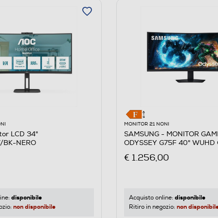
NI
MONITOR 21 NONI
tor LCD 34"
SAMSUNG - MONITOR GAM
/BK-NERO
ODYSSEY G75F 40" WUHD
Black
€ 1.256,00
disponibile
disponibile
ine:
Acquisto online:
non disponibile
non disponibil
ozio:
Ritiro in negozio: