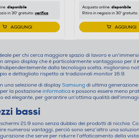
disponibile
disponibile
ine:
Acquisto online:
verifica
ozio in 30' gratuito:
Ritiro in negozio in 30' gratuito:
AGGIUNGI
AGGIUNGI
ideale per chi cerca maggiore spazio di lavoro e un'immersi
un ampio display che è particolarmente vantaggioso per il
 Indipendentemente dalla tecnologia scelta, migliorano note
o e dettagliato rispetto ai tradizionali monitor 16:9.
n una selezione di display
Samsung
di ultima generazione.
 per la postazione
informatica
e possono essere meno pratic
 ed elegante, per garantire un'ottima qualità dell'immagin
zzi bassi
i schermi 21:9 sono senza dubbio dei prodotti di nicchia. Con
nire numerosi vantaggi, perciò sono senz’altro una soluzio
igurazione che serve per ridurre l’affaticamento della vista 