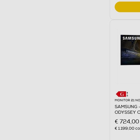
MONITOR 21 NO
SAMSUNG -
ODYSSEY O
CURVO-Silv
€ 724,00
€ 1.199,00
co