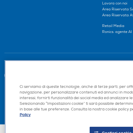
Lavora con noi
Area Riservata S
Area Riservata Aff
Retail Media
Ronics: agente AI
Trova negozio
Ci serviamo di queste tecnologie, anche di terze parti, per off
navigazione, per personalizzare contenuti ed annunci in modo
interessi, fornirti funzionalità dei social media ed analizzare le
Selezionando “Impostazioni cookie” ti sarà possibile determina
in base alle tue preferenze. Consulta la nostra cookie policy pe
Policy
Euronics Italia SpA. Sede legale Via Montefeltro, 6/a 20156 Milano Partita Iv