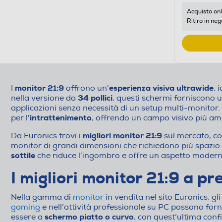
Acquisto onl
Ritiro in neg
monitor 21:9
esperienza visiva ultrawide
I
offrono un'
, 
34 pollici
nella versione da
, questi schermi forniscono 
applicazioni senza necessità di un setup multi-monitor.
intrattenimento
per l'
, offrendo un campo visivo più ampi
migliori monitor 21:9
Da Euronics trovi i
sul mercato, co
monitor di grandi dimensioni che richiedono più spazio
sottile
che riduce l’ingombro e offre un aspetto moderno
I migliori monitor 21:9 a pre
Nella gamma di
monitor
in vendita nel sito Euronics, gl
gaming
e nell’attività professionale su PC possono for
schermo piatto o curvo
essere a
, con quest’ultima conf