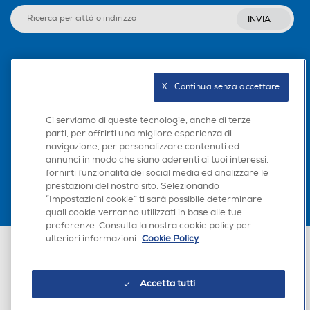
INVIA
Seguici sui social
X   Continua senza accettare
Ci serviamo di queste tecnologie, anche di terze
parti, per offrirti una migliore esperienza di
Scarica la nostra app
navigazione, per personalizzare contenuti ed
annunci in modo che siano aderenti ai tuoi interessi,
fornirti funzionalità dei social media ed analizzare le
prestazioni del nostro sito. Selezionando
“Impostazioni cookie” ti sarà possibile determinare
quali cookie verranno utilizzati in base alle tue
preferenze. Consulta la nostra cookie policy per
ulteriori informazioni.
Cookie Policy
Euronics Italia SpA. Sede legale Via Montefeltro, 6/a 20156 Milano
Partita Iva, Codice Fiscale e iscrizione CCIAA Milano Monza Brianza Lodi
n. 13337170156. Codice intermediario SDI: HHBD9AK. Vendite soggette
agli Artt. 45 e ss del Codice del Consumo in tema di Diritti dei
Accetta tutti
Consumatori.