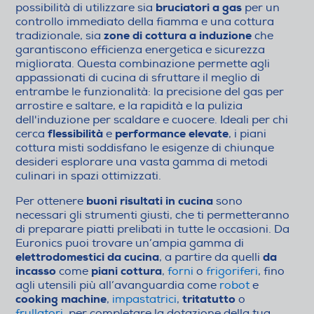
bruciatori a gas
possibilità di utilizzare sia
per un
controllo immediato della fiamma e una cottura
zone di cottura a induzione
tradizionale, sia
che
garantiscono efficienza energetica e sicurezza
migliorata. Questa combinazione permette agli
appassionati di cucina di sfruttare il meglio di
entrambe le funzionalità: la precisione del gas per
arrostire e saltare, e la rapidità e la pulizia
dell'induzione per scaldare e cuocere. Ideali per chi
flessibilità
performance elevate
cerca
e
, i piani
cottura misti soddisfano le esigenze di chiunque
desideri esplorare una vasta gamma di metodi
culinari in spazi ottimizzati.
buoni risultati in cucina
Per ottenere
sono
necessari gli strumenti giusti, che ti permetteranno
di preparare piatti prelibati in tutte le occasioni. Da
Euronics puoi trovare un’ampia gamma di
elettrodomestici da cucina
da
, a partire da quelli
incasso
piani cottura
come
,
forni
o
frigoriferi
, fino
agli utensili più all’avanguardia come
robot
e
cooking machine
tritatutto
,
impastatrici
,
o
frullatori
, per completare la dotazione della tua