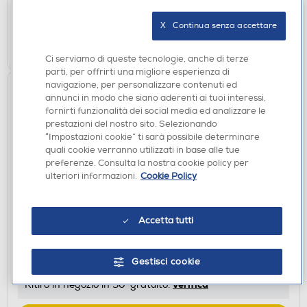
X   Continua senza accettare
AGGIUNGI
Confronta
Ci serviamo di queste tecnologie, anche di terze
parti, per offrirti una migliore esperienza di
navigazione, per personalizzare contenuti ed
annunci in modo che siano aderenti ai tuoi interessi,
fornirti funzionalità dei social media ed analizzare le
prestazioni del nostro sito. Selezionando
“Impostazioni cookie” ti sarà possibile determinare
quali cookie verranno utilizzati in base alle tue
preferenze. Consulta la nostra cookie policy per
ulteriori informazioni.
Cookie Policy
CUFFIE PER PC
HP - CUFFIE HP H2800-Bianco
Accetta tutti
€ 19,90
Gestisci cookie
disponibile
Acquisto online:
verifica
Ritiro in negozio in 30' gratuito: