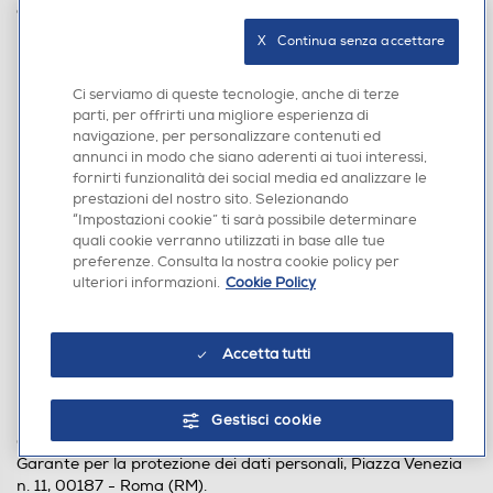
con le seguenti modalità:
X   Continua senza accettare
tramite raccomandata A/R all' indirizzo: Euronics Italia
S.p.a, Via Montefeltro n. 6/A, 20156 – Milano
tramite posta elettronica all’indirizzo
Ci serviamo di queste tecnologie, anche di terze
privacy@euronics.it
. Si fa presente che questa casella
parti, per offrirti una migliore esperienza di
navigazione, per personalizzare contenuti ed
e-mail è preposta esclusivamente alle richieste che
annunci in modo che siano aderenti ai tuoi interessi,
riguardano la tematica PRIVACY secondo quanto
fornirti funzionalità dei social media ed analizzare le
stabilito nel Regolamento Europeo nr 679 del 2016
prestazioni del nostro sito. Selezionando
(Gdpr), in particolare è volta ad agevolare l’esercizio dei
“Impostazioni cookie” ti sarà possibile determinare
diritti dell’interessato ex art 15-22 del medesimo
quali cookie verranno utilizzati in base alle tue
Regolamento; comunicazioni con oggetto diverso non
preferenze. Consulta la nostra cookie policy per
verranno prese in considerazione e dovranno essere
ulteriori informazioni.
Cookie Policy
indirizzate al Servizio Clienti attraverso l’apposito form
“contattaci”, accessibile a
questo link
, come meglio
descritto nell'Area "CONTATTACI" della presente
Accetta tutti
informativa.
tramite posta elettronica all’indirizzo
dpo_euronics@euronics.it
Gestisci cookie
Gli interessati hanno diritto di proporre reclamo all'Autorità
Garante per la protezione dei dati personali, Piazza Venezia
n. 11, 00187 - Roma (RM).