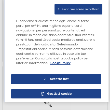
IDEE REGALO
X   Continua senza accettare
CRICUT - Macchina da taglio Maker 4 sage
essential bundle
Ci serviamo di queste tecnologie, anche di terze
parti, per offrirti una migliore esperienza di
€ 399,99
navigazione, per personalizzare contenuti ed
annunci in modo che siano aderenti ai tuoi interessi,
disponibile
Acquisto online:
fornirti funzionalità dei social media ed analizzare le
non disponibile
Ritiro in negozio:
prestazioni del nostro sito. Selezionando
“Impostazioni cookie” ti sarà possibile determinare
quali cookie verranno utilizzati in base alle tue
AGGIUNGI
preferenze. Consulta la nostra cookie policy per
ulteriori informazioni.
Cookie Policy
Accetta tutti
Gestisci cookie