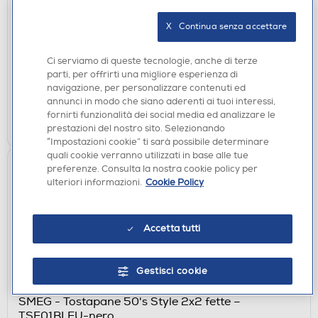
SMEG - Tostapane 50's Style 4x4 fette –
TSF03RDEU-rosso
X   Continua senza accettare
€ 219,00
Ci serviamo di queste tecnologie, anche di terze
disponibile
Acquisto online:
parti, per offrirti una migliore esperienza di
verifica
Ritiro in negozio in 30' gratuito:
navigazione, per personalizzare contenuti ed
annunci in modo che siano aderenti ai tuoi interessi,
fornirti funzionalità dei social media ed analizzare le
AGGIUNGI
prestazioni del nostro sito. Selezionando
“Impostazioni cookie” ti sarà possibile determinare
quali cookie verranno utilizzati in base alle tue
preferenze. Consulta la nostra cookie policy per
ulteriori informazioni.
Cookie Policy
Accetta tutti
Gestisci cookie
TOSTAPANE E TOSTIERE
SMEG - Tostapane 50's Style 2x2 fette –
TSF01BLEU-nero