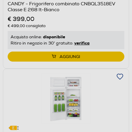
CANDY - Frigorifero combinato CNBQL3518EV
il
Classe E 268 lt-Bianco
Calcolatore
€ 399,00
di
€ 499,00
consigliato
risparmio
energetico
disponibile
Acquisto online:
di
verifica
Ritiro in negozio in 30' gratuito:
Youreko.
AGGIUNGI