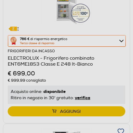
Questa
786 €
di risparmio energetico
Terza classe di risparmio
azione
FRIGORIFERI DA INCASSO
aprirà
ELECTROLUX - Frigorifero combinato
il
ENT6ME18S3 Classe E 248 lt-Bianco
Calcolatore
€ 699,00
di
€ 999,99
consigliato
risparmio
energetico
disponibile
Acquisto online:
di
verifica
Ritiro in negozio in 30' gratuito:
Youreko.
AGGIUNGI