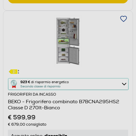
Questa
923 €
di risparmio energetico
Seconda classe di risparmio
azione
FRIGORIFERI DA INCASSO
aprirà
BEKO - Frigorifero combinato B7BCNA295HS2
il
Classe D 270lt-Bianco
Calcolatore
€ 599,99
di
€ 679,00
consigliato
risparmio
energetico
disponibile
Acquisto online: