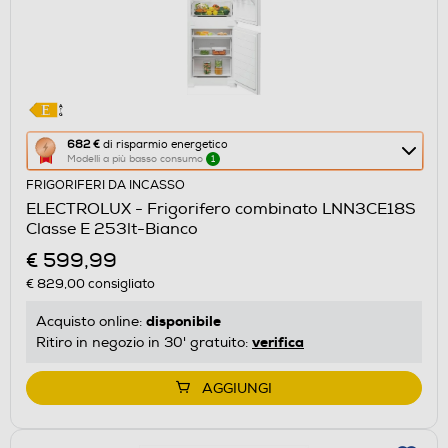
Questa
682 €
di risparmio energetico
Modelli a più basso consumo
1
azione
FRIGORIFERI DA INCASSO
aprirà
ELECTROLUX - Frigorifero combinato LNN3CE18S
il
Classe E 253lt-Bianco
Calcolatore
€ 599,99
di
€ 829,00
consigliato
risparmio
energetico
disponibile
Acquisto online:
di
verifica
Ritiro in negozio in 30' gratuito:
Youreko.
AGGIUNGI