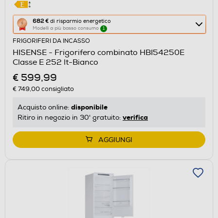
Questa
682 €
di risparmio energetico
Modelli a più basso consumo
1
azione
FRIGORIFERI DA INCASSO
aprirà
HISENSE - Frigorifero combinato HBI54250E
il
Classe E 252 lt-Bianco
Calcolatore
€ 599,99
di
€ 749,00
consigliato
risparmio
energetico
disponibile
Acquisto online:
di
verifica
Ritiro in negozio in 30' gratuito:
Youreko.
AGGIUNGI