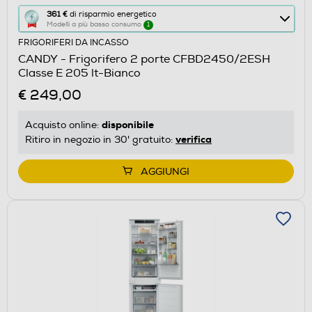
Questa
361 €
di risparmio energetico
Modelli a più basso consumo
1
azione
FRIGORIFERI DA INCASSO
aprirà
CANDY - Frigorifero 2 porte CFBD2450/2ESH
il
Classe E 205 lt-Bianco
Calcolatore
€ 249,00
di
risparmio
disponibile
Acquisto online:
energetico
verifica
Ritiro in negozio in 30' gratuito:
di
Youreko.
AGGIUNGI