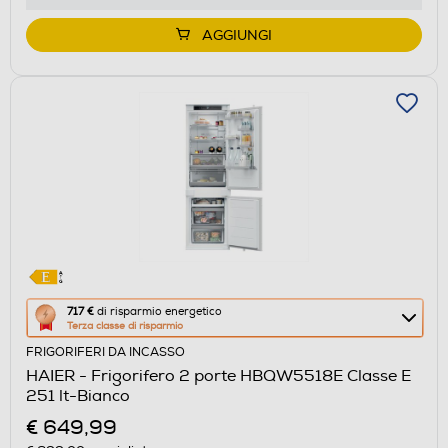
AGGIUNGI
Questa
717 €
di risparmio energetico
Terza classe di risparmio
azione
FRIGORIFERI DA INCASSO
aprirà
HAIER - Frigorifero 2 porte HBQW5518E Classe E
il
251 lt-Bianco
Calcolatore
€ 649,99
di