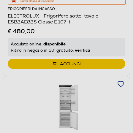
Terza classe di risparmio
azione
FRIGORIFERI DA INCASSO
aprirà
ELECTROLUX - Frigorifero sotto-tavolo
il
ESB2AE82S Classe E 107 lt
Calcolatore
€ 480,00
di
risparmio
disponibile
Acquisto online:
energetico
verifica
Ritiro in negozio in 30' gratuito:
di
Youreko.
AGGIUNGI