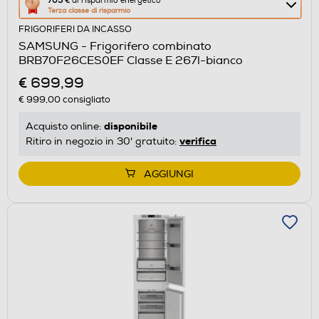
705 €
di risparmio energetico
Terza classe di risparmio
azione
FRIGORIFERI DA INCASSO
aprirà
SAMSUNG - Frigorifero combinato
il
BRB70F26CES0EF Classe E 267l-bianco
Calcolatore
€ 699,99
di
€ 999,00
consigliato
risparmio
energetico
disponibile
Acquisto online:
di
verifica
Ritiro in negozio in 30' gratuito:
Youreko.
AGGIUNGI