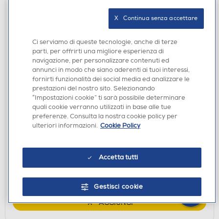
X   Continua senza accettare
Ci serviamo di queste tecnologie, anche di terze
parti, per offrirti una migliore esperienza di
navigazione, per personalizzare contenuti ed
annunci in modo che siano aderenti ai tuoi interessi,
fornirti funzionalità dei social media ed analizzare le
prestazioni del nostro sito. Selezionando
Questa
728 €
di risparmio energetico
“Impostazioni cookie” ti sarà possibile determinare
Terza classe di risparmio
azione
quali cookie verranno utilizzati in base alle tue
FRIGORIFERI DA INCASSO
aprirà
preferenze. Consulta la nostra cookie policy per
INDESIT - Frigorifero combinato INC18D021A1
ulteriori informazioni.
Cookie Policy
il
Classe E 268 lt
Calcolatore
€ 403,00
di
Accetta tutti
risparmio
disponibile
Acquisto online:
energetico
verifica
Ritiro in negozio in 30' gratuito:
di
Gestisci cookie
Youreko.
AGGIUNGI