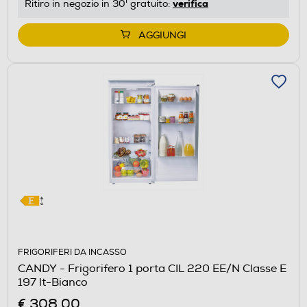
verifica
Ritiro in negozio in 30' gratuito:
Youreko.
AGGIUNGI
FRIGORIFERI DA INCASSO
CANDY - Frigorifero 1 porta CIL 220 EE/N Classe E
197 lt-Bianco
€ 308,00