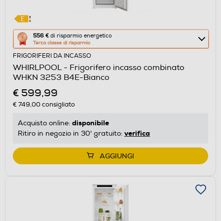
Questa
556 €
di risparmio energetico
Terza classe di risparmio
azione
FRIGORIFERI DA INCASSO
aprirà
WHIRLPOOL - Frigorifero incasso combinato
il
WHKN 3253 B4E-Bianco
Calcolatore
€ 599,99
di
€ 749,00
consigliato
risparmio
energetico
disponibile
Acquisto online:
di
verifica
Ritiro in negozio in 30' gratuito:
Youreko.
AGGIUNGI