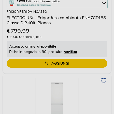
Questa
1.038 €
di risparmio energetico
Seconda classe di risparmio
azione
FRIGORIFERI DA INCASSO
aprirà
ELECTROLUX - Frigorifero combinato ENA7CD18S
il
Classe D 249lt-Bianco
Calcolatore
€ 799,99
di
€ 1.099,00
consigliato
risparmio
energetico
disponibile
Acquisto online:
di
verifica
Ritiro in negozio in 30' gratuito:
Youreko.
AGGIUNGI