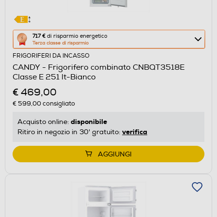
Questa
717 €
di risparmio energetico
Terza classe di risparmio
azione
FRIGORIFERI DA INCASSO
aprirà
CANDY - Frigorifero combinato CNBQT3518E
il
Classe E 251 lt-Bianco
Calcolatore
€ 469,00
di
€ 599,00
consigliato
risparmio
energetico
disponibile
Acquisto online:
di
verifica
Ritiro in negozio in 30' gratuito:
Youreko.
AGGIUNGI