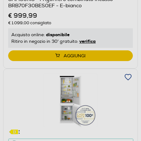
il
BRB70F30BES0EF - E-bianco
Calcolatore
€ 999,99
di
€ 1.099,00
consigliato
risparmio
energetico
disponibile
Acquisto online:
di
verifica
Ritiro in negozio in 30' gratuito:
Youreko.
AGGIUNGI