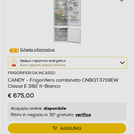
Scheda informativa
Questa
Nessun risparmio energetico
Buon rapporto prezzo/consumo
azione
FRIGORIFERI DA INCASSO
aprirà
CANDY - Frigorifero combinato CNBQT3719EW
il
Classe E 382 lt-Bianco
Calcolatore
€ 675,00
di
risparmio
disponibile
Acquisto online:
energetico
verifica
Ritiro in negozio in 30' gratuito:
di
Youreko.
AGGIUNGI