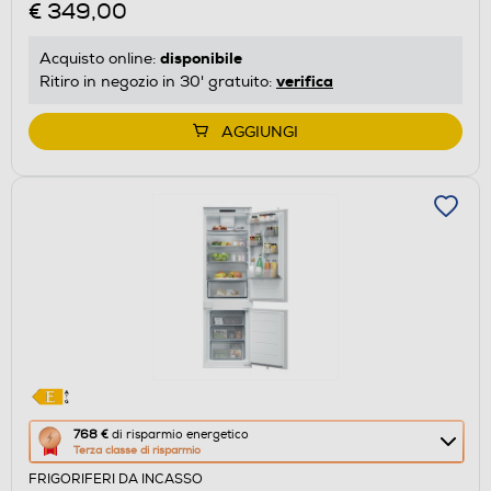
€ 349,00
di
risparmio
disponibile
Acquisto online:
energetico
verifica
Ritiro in negozio in 30' gratuito:
di
Youreko.
AGGIUNGI
Questa
768 €
di risparmio energetico
Terza classe di risparmio
azione
FRIGORIFERI DA INCASSO
aprirà