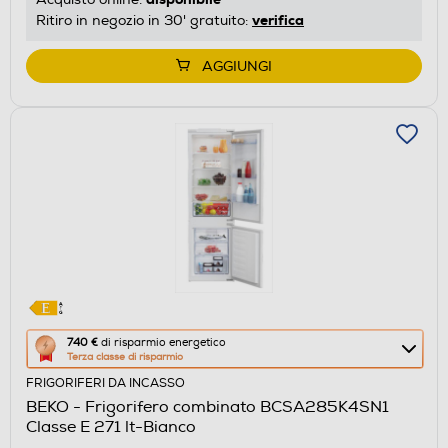
di
verifica
Ritiro in negozio in 30' gratuito:
Youreko.
AGGIUNGI
Questa
740 €
di risparmio energetico
Terza classe di risparmio
azione
FRIGORIFERI DA INCASSO
aprirà
BEKO - Frigorifero combinato BCSA285K4SN1
il
Classe E 271 lt-Bianco
Calcolatore