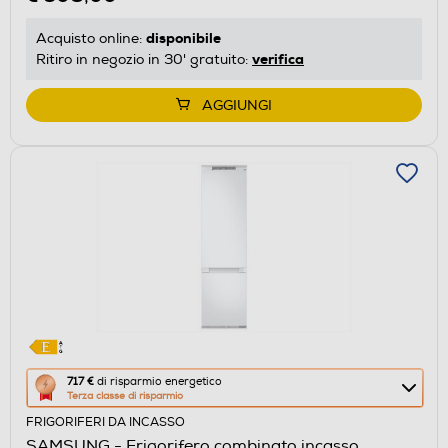
disponibile
Acquisto online:
verifica
Ritiro in negozio in 30' gratuito:
AGGIUNGI
Questa
717 €
di risparmio energetico
Terza classe di risparmio
azione
FRIGORIFERI DA INCASSO
aprirà
SAMSUNG - Frigorifero combinato incasso