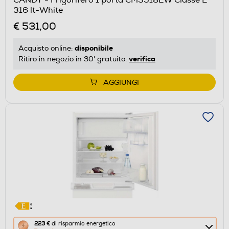
CANDY - Frigorifero 1 porta CMS518EW Classe E
316 lt-White
€ 531,00
disponibile
Acquisto online:
verifica
Ritiro in negozio in 30' gratuito:
AGGIUNGI
Questa
223 €
di risparmio energetico