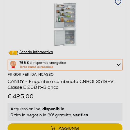
Scheda informativa
Questa
768 €
di risparmio energetico
Terza classe di risparmio
azione
FRIGORIFERI DA INCASSO
aprirà
CANDY - Frigorifero combinato CNBQL3518EVL
il
Classe E 268 lt-Bianco
Calcolatore
€ 425,00
di
risparmio
disponibile
Acquisto online:
energetico
verifica
Ritiro in negozio in 30' gratuito:
di
Youreko.
AGGIUNGI