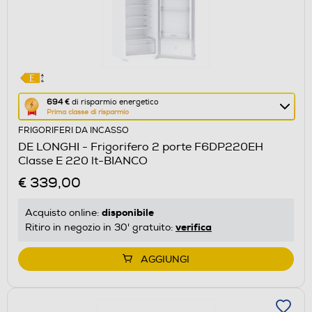
Questa
694 €
di risparmio energetico
Prima classe di risparmio
azione
FRIGORIFERI DA INCASSO
aprirà
DE LONGHI - Frigorifero 2 porte F6DP220EH
il
Classe E 220 lt-BIANCO
Calcolatore
€ 339,00
di
risparmio
disponibile
Acquisto online:
energetico
verifica
Ritiro in negozio in 30' gratuito:
di
Youreko.
AGGIUNGI