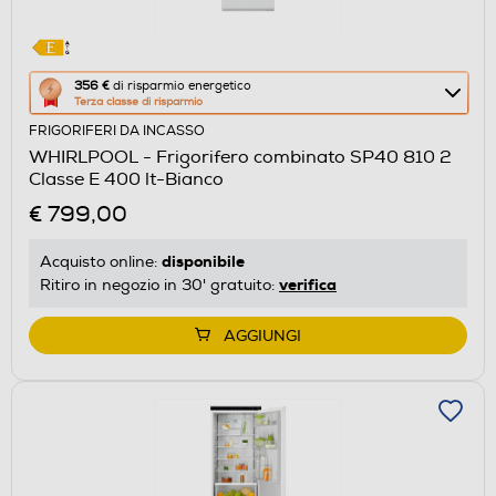
Questa
356 €
di risparmio energetico
Terza classe di risparmio
azione
FRIGORIFERI DA INCASSO
aprirà
WHIRLPOOL - Frigorifero combinato SP40 810 2
il
Classe E 400 lt-Bianco
Calcolatore
€ 799,00
di
risparmio
disponibile
Acquisto online:
energetico
verifica
Ritiro in negozio in 30' gratuito:
di
Youreko.
AGGIUNGI