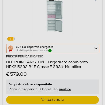
Questa
694 €
di risparmio energetico
Modelli a più basso consumo
1
azione
FRIGORIFERI DA INCASSO
aprirà
HOTPOINT ARISTON - Frigorifero combinato
il
HPK2 5292 B4E Classe E 233lt-Metallico
Calcolatore
€ 579,00
di
risparmio
disponibile
Acquisto online:
energetico
verifica
Ritiro in negozio in 30' gratuito:
di
Youreko.
AGGIUNGI