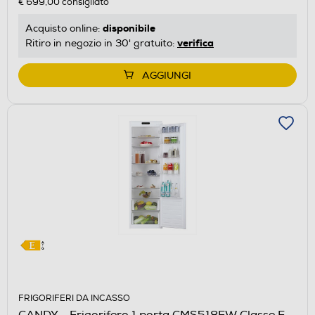
€ 699,00
consigliato
risparmio
energetico
disponibile
Acquisto online:
di
verifica
Ritiro in negozio in 30' gratuito:
Youreko.
AGGIUNGI
FRIGORIFERI DA INCASSO