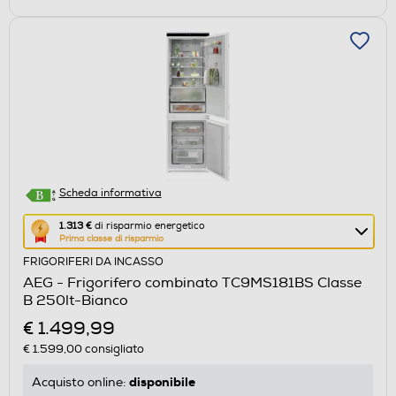
Scheda informativa
Questa
1.313 €
di risparmio energetico
Prima classe di risparmio
azione
FRIGORIFERI DA INCASSO
aprirà
AEG - Frigorifero combinato TC9MS181BS Classe
il
B 250lt-Bianco
Calcolatore
€ 1.499,99
di
€ 1.599,00
consigliato
risparmio
energetico
disponibile
Acquisto online:
di