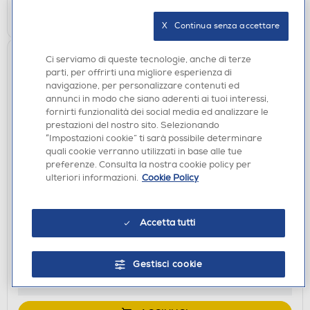
AGGIUNGI
X   Continua senza accettare
Ci serviamo di queste tecnologie, anche di terze
parti, per offrirti una migliore esperienza di
navigazione, per personalizzare contenuti ed
annunci in modo che siano aderenti ai tuoi interessi,
fornirti funzionalità dei social media ed analizzare le
prestazioni del nostro sito. Selezionando
“Impostazioni cookie” ti sarà possibile determinare
quali cookie verranno utilizzati in base alle tue
preferenze. Consulta la nostra cookie policy per
BILANCE CUCINA
ulteriori informazioni.
Cookie Policy
BEURER - KS 19 FRESH Bilancia elettronica pesa
alimenti
€ 18,90
Accetta tutti
€ 22,99
consigliato
Gestisci cookie
disponibile
Acquisto online:
verifica
Ritiro in negozio in 30' gratuito: