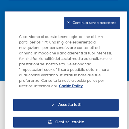
Seguici sui social
X   Continua senza accettare
Ci serviamo di queste tecnologie, anche di terze
parti, per offrirti una migliore esperienza di
Scarica la nostra app
navigazione, per personalizzare contenuti ed
annunci in modo che siano aderenti ai tuoi interessi,
fornirti funzionalità dei social media ed analizzare le
prestazioni del nostro sito. Selezionando
“Impostazioni cookie” ti sarà possibile determinare
quali cookie verranno utilizzati in base alle tue
preferenze. Consulta la nostra cookie policy per
ulteriori informazioni.
Cookie Policy
Euronics Italia SpA. Sede legale Via Montefeltro, 6/a 20156 Milano
Partita Iva, Codice Fiscale e iscrizione CCIAA Milano Monza Brianza Lodi
n. 13337170156. Codice intermediario SDI: HHBD9AK. Vendite soggette
agli Artt. 45 e ss del Codice del Consumo in tema di Diritti dei
Accetta tutti
Consumatori.
Gestisci cookie