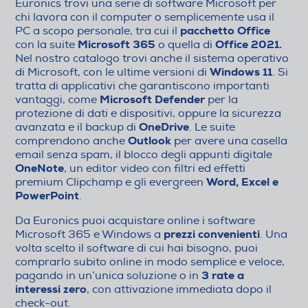
Euronics trovi una serie di software Microsoft per
chi lavora con il computer o semplicemente usa il
pacchetto Office
PC a scopo personale, tra cui il
Microsoft 365
Office 2021.
con la suite
o quella di
Nel nostro catalogo trovi anche il sistema operativo
Windows 11
di Microsoft, con le ultime versioni di
. Si
tratta di applicativi che garantiscono importanti
Microsoft Defender
vantaggi, come
per la
protezione di dati e dispositivi, oppure la sicurezza
OneDrive
avanzata e il backup di
. Le suite
Outlook
comprendono anche
per avere una casella
email senza spam, il blocco degli appunti digitale
OneNote
, un editor video con filtri ed effetti
Word, Excel e
premium Clipchamp e gli evergreen
PowerPoint
.
Da Euronics puoi acquistare online i software
prezzi convenienti
Microsoft 365 e Windows a
. Una
volta scelto il software di cui hai bisogno, puoi
comprarlo subito online in modo semplice e veloce,
3 rate a
pagando in un’unica soluzione o in
interessi zero
, con attivazione immediata dopo il
check-out.