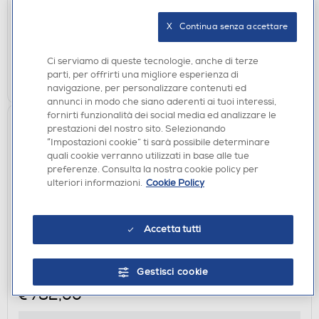
disponibile
Acquisto online:
X   Continua senza accettare
non disponibile
Ritiro in negozio:
Ci serviamo di queste tecnologie, anche di terze
AGGIUNGI
parti, per offrirti una migliore esperienza di
navigazione, per personalizzare contenuti ed
annunci in modo che siano aderenti ai tuoi interessi,
fornirti funzionalità dei social media ed analizzare le
prestazioni del nostro sito. Selezionando
“Impostazioni cookie” ti sarà possibile determinare
quali cookie verranno utilizzati in base alle tue
preferenze. Consulta la nostra cookie policy per
ulteriori informazioni.
Cookie Policy
Accetta tutti
OBIETTIVI FISSI
SIGMA - Obiettivo Fisso 65MM-F/2 (C) DG E-
MOUNT-Nero
Gestisci cookie
€ 782,00