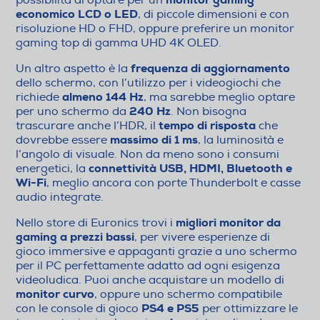
economico LCD o LED
, di piccole dimensioni e con
risoluzione HD o FHD, oppure preferire un monitor
gaming top di gamma UHD 4K OLED.
frequenza di aggiornamento
Un altro aspetto è la
dello schermo, con l’utilizzo per i videogiochi che
almeno 144 Hz
richiede
, ma sarebbe meglio optare
240 Hz
per uno schermo da
. Non bisogna
tempo di risposta
trascurare anche l’HDR, il
che
massimo di 1 ms
dovrebbe essere
, la luminosità e
l’angolo di visuale. Non da meno sono i consumi
connettività USB, HDMI, Bluetooth e
energetici, la
Wi-Fi
, meglio ancora con porte Thunderbolt e casse
audio integrate.
migliori monitor da
Nello store di Euronics trovi i
gaming a prezzi bassi
, per vivere esperienze di
gioco immersive e appaganti grazie a uno schermo
per il PC perfettamente adatto ad ogni esigenza
videoludica. Puoi anche acquistare un modello di
monitor curvo
, oppure uno schermo compatibile
PS4 e PS5
con le console di gioco
per ottimizzare le