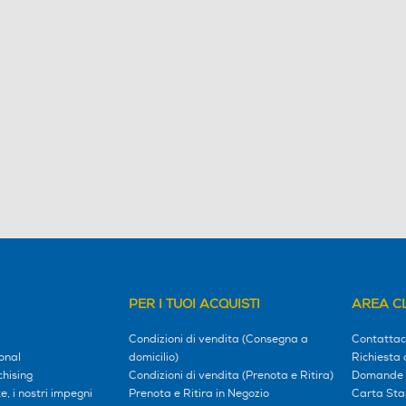
PER I TUOI ACQUISTI
AREA CL
Condizioni di vendita (Consegna a
Contattac
onal
domicilio)
Richiesta 
hising
Condizioni di vendita (Prenota e Ritira)
Domande 
, i nostri impegni
Prenota e Ritira in Negozio
Carta Sta