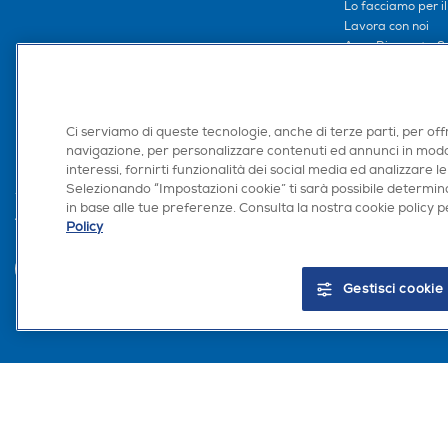
Lo facciamo per i
Lavora con noi
Area Riservata S
Area Riservata Aff
Retail Media
Ronics: agente AI
Ci serviamo di queste tecnologie, anche di terze parti, per off
navigazione, per personalizzare contenuti ed annunci in modo
interessi, fornirti funzionalità dei social media ed analizzare le
Selezionando “Impostazioni cookie” ti sarà possibile determina
in base alle tue preferenze. Consulta la nostra cookie policy pe
Trova negozio
Policy
Gestisci cookie