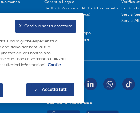
l tuo mondo
Garanzia Legale
Verifica s
Diritto di Recesso e Difetti di Conformità
Credito G
oci
Prezzi e Sconti (Omnibus)
Servizi S
iliati
Metodi di pagamento
Servizi Alt
X   Continua senza accettare
Finanziamenti
Compra ora e paga dopo
Consegna e Installazione
rirti una migliore esperienza di
 che siano aderenti ai tuoi
 prestazioni del nostro sito.
re quali cookie verranno utilizzati
r ulteriori informazioni.
Cookie
Seguici sui social
INVIA
Accetta tutti
Scarica la nostra app