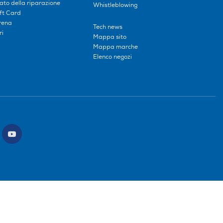
tato della riparazione
Whistleblowing
ift Card
erena
Tech news
ri
Mappa sito
Mappa marche
Elenco negozi