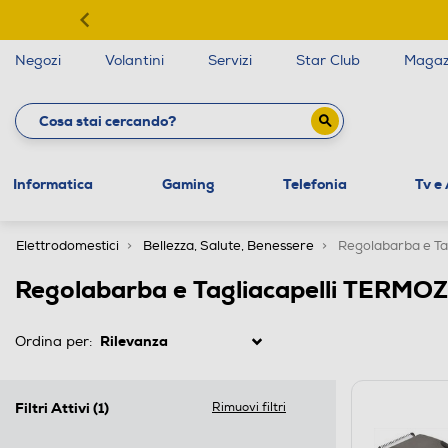
Negozi
Volantini
Servizi
Star Club
Magaz
Informatica
Gaming
Telefonia
Tv e
Elettrodomestici
Bellezza, Salute, Benessere
Regolabarba e Tag
Regolabarba e Tagliacapelli TERMO
Ordina per:
Filtri Attivi
(1)
Rimuovi filtri