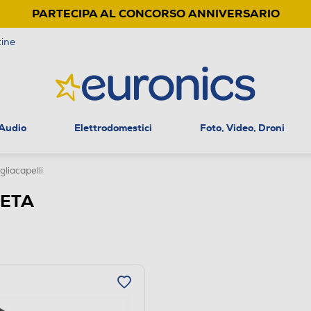
PARTECIPA AL CONCORSO ANNIVERSARIO
ine
 Audio
Elettrodomestici
Foto, Video, Droni
liacapelli
ZETA