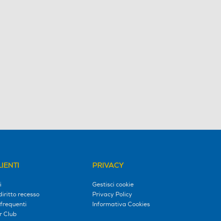
IENTI
PRIVACY
i
Gestisci cookie
diritto recesso
Privacy Policy
frequenti
Informativa Cookies
r Club