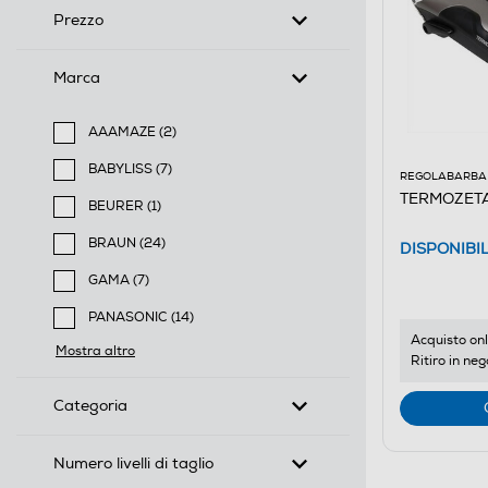
Prezzo
Marca
AAAMAZE (2)
Filtra per Marca: AAAMAZE
BABYLISS (7)
REGOLABARBA 
Filtra per Marca: BABYLISS
TERMOZETA 
BEURER (1)
Filtra per Marca: BEURER
BRAUN (24)
DISPONIBI
Filtra per Marca: BRAUN
GAMA (7)
Filtra per Marca: GAMA
PANASONIC (14)
Filtra per Marca: PANASONIC
Acquisto onl
Mostra altro
Ritiro in neg
Categoria
Numero livelli di taglio