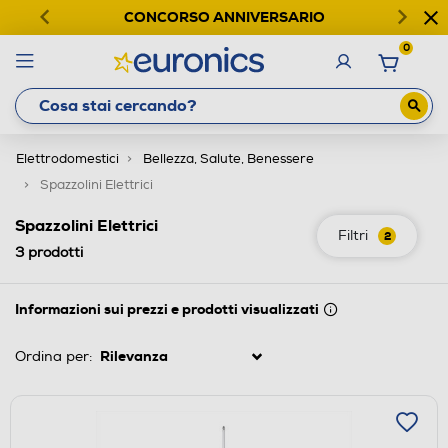
CONCORSO ANNIVERSARIO
0
Elettrodomestici
Bellezza, Salute, Benessere
Spazzolini Elettrici
Spazzolini Elettrici
Filtri
2
3
prodotti
Informazioni sui prezzi e prodotti visualizzati
Ordina per: