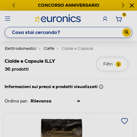
CONCORSO ANNIVERSARIO
0
Elettrodomestici
Caffè
Cialde e Capsule
Cialde e Capsule ILLY
Filtri
1
36
prodotti
Informazioni sui prezzi e prodotti visualizzati
Ordina per: