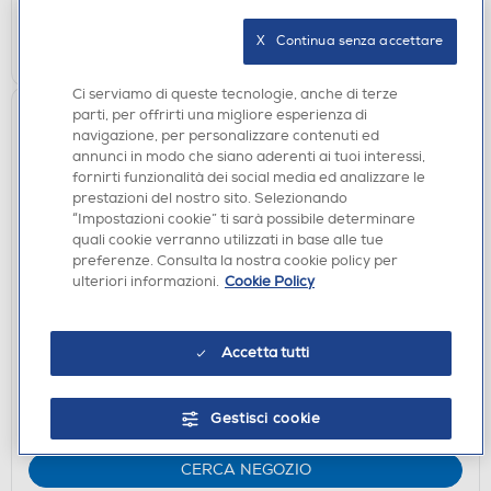
CERCA NEGOZIO
X   Continua senza accettare
Ci serviamo di queste tecnologie, anche di terze
parti, per offrirti una migliore esperienza di
navigazione, per personalizzare contenuti ed
annunci in modo che siano aderenti ai tuoi interessi,
fornirti funzionalità dei social media ed analizzare le
prestazioni del nostro sito. Selezionando
“Impostazioni cookie” ti sarà possibile determinare
quali cookie verranno utilizzati in base alle tue
preferenze. Consulta la nostra cookie policy per
ulteriori informazioni.
Cookie Policy
CIALDE E CAPSULE
ILLY - Arabica sel Guatemala
Accetta tutti
DISPONIBILE SOLO IN NEGOZIO
non disponibile
Acquisto online:
Gestisci cookie
verifica
Ritiro in negozio in 30' gratuito:
CERCA NEGOZIO