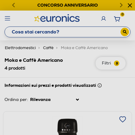
CONCORSO ANNIVERSARIO
0
Elettrodomestici
Caffè
Moka e Caffè Americano
Moka e Caffè Americano
Filtri
3
4
prodotti
Informazioni sui prezzi e prodotti visualizzati
Ordina per: