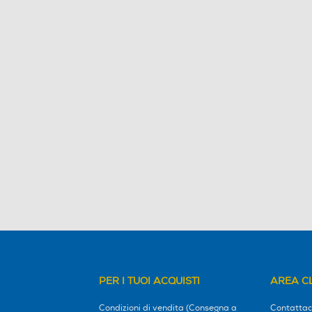
PER I TUOI ACQUISTI
AREA CL
Condizioni di vendita (Consegna a
Contattac