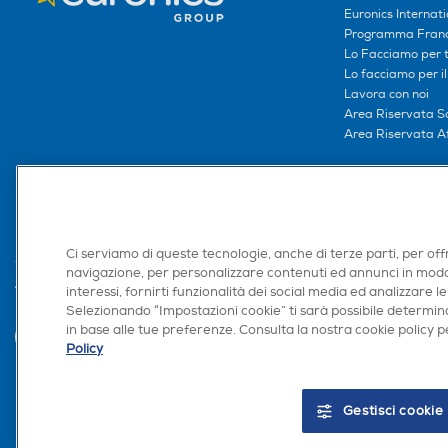
Euronics Internati
Programma Franc
Lo Facciamo per te
Lo facciamo per i
Lavora con noi
Area Riservata S
Area Riservata Aff
Retail Media
Ronics: agente AI
Ci serviamo di queste tecnologie, anche di terze parti, per off
navigazione, per personalizzare contenuti ed annunci in modo
Trova negozio
interessi, fornirti funzionalità dei social media ed analizzare le
Selezionando “Impostazioni cookie” ti sarà possibile determina
in base alle tue preferenze. Consulta la nostra cookie policy pe
Policy
Gestisci cookie