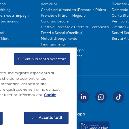
onal
domicilio)
Richiesta 
hising
Condizioni di vendita (Prenota e Ritira)
Domande 
, i nostri impegni
Prenota e Ritira in Negozio
Carta Sta
l tuo mondo
Garanzia Legale
Verifica s
Diritto di Recesso e Difetti di Conformità
Credito G
oci
Prezzi e Sconti (Omnibus)
Servizi S
iliati
Metodi di pagamento
Servizi Alt
Finanziamenti
Compra ora e paga dopo
Consegna e Installazione
X   Continua senza accettare
rirti una migliore esperienza di
 che siano aderenti ai tuoi
Seguici sui social
 prestazioni del nostro sito.
re quali cookie verranno utilizzati
r ulteriori informazioni.
Cookie
INVIA
Scarica la nostra app
Accetta tutti