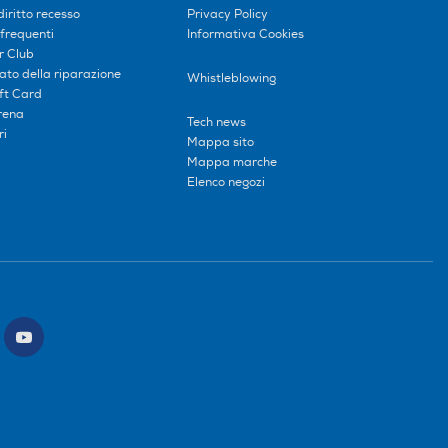
diritto recesso
Privacy Policy
frequenti
Informativa Cookies
r Club
tato della riparazione
Whistleblowing
ift Card
erena
Tech news
ri
Mappa sito
Mappa marche
Elenco negozi