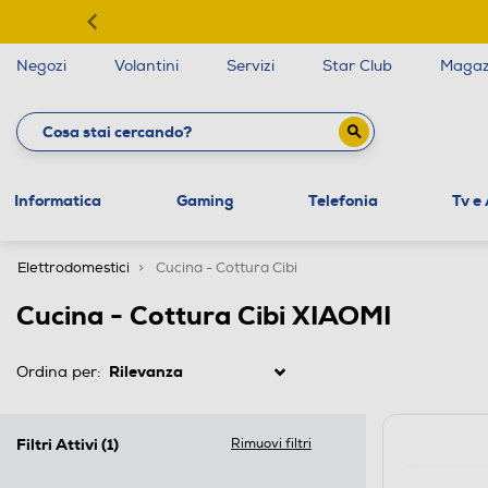
Negozi
Volantini
Servizi
Star Club
Magaz
Informatica
Gaming
Telefonia
Tv e
Elettrodomestici
Cucina - Cottura Cibi
Cucina - Cottura Cibi XIAOMI
Ordina per:
Filtri Attivi
(1)
Rimuovi filtri