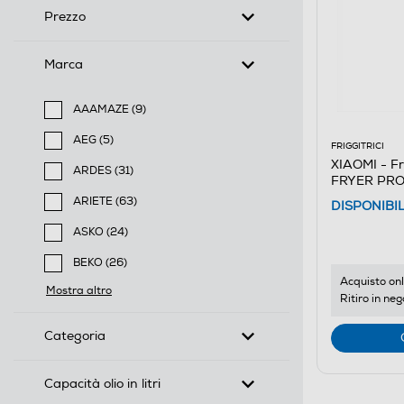
Prezzo
Marca
AAAMAZE (9)
Filtra per Marca: AAAMAZE
AEG (5)
FRIGGITRICI
Filtra per Marca: AEG
XIAOMI - Fr
ARDES (31)
FRYER PRO
Filtra per Marca: ARDES
ARIETE (63)
DISPONIBI
Filtra per Marca: ARIETE
ASKO (24)
Filtra per Marca: ASKO
BEKO (26)
Filtra per Marca: BEKO
Acquisto onl
Mostra altro
Ritiro in neg
Categoria
Capacità olio in litri