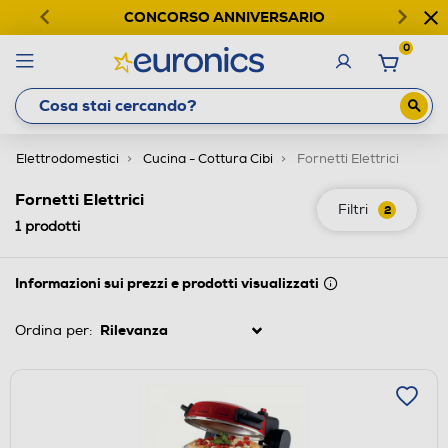
CONCORSO ANNIVERSARIO
0
Elettrodomestici
Cucina - Cottura Cibi
Fornetti Elettrici
Fornetti Elettrici
Filtri
2
1
prodotti
Informazioni sui prezzi e prodotti visualizzati
Ordina per: