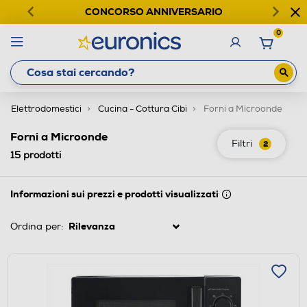
CONCORSO ANNIVERSARIO
0
Elettrodomestici
Cucina - Cottura Cibi
Forni a Microonde
Forni a Microonde
Filtri
2
15
prodotti
Informazioni sui prezzi e prodotti visualizzati
Ordina per: